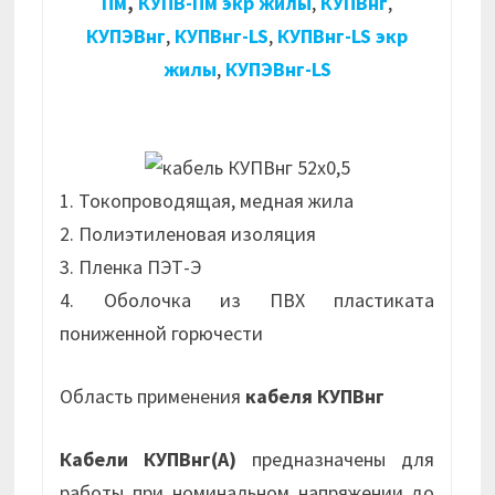
Пм
,
КУПВ-Пм экр жилы
,
КУПВнг
,
КУПЭВнг
,
КУПВнг-LS
,
КУПВнг-LS экр
жилы
,
КУПЭВнг-LS
1. Токопроводящая, медная жила
2. Полиэтиленовая изоляция
3. Пленка ПЭТ-Э
4. Оболочка из ПВХ пластиката
пониженной горючести
Область применения
кабеля КУПВнг
Кабели КУПВнг(А)
предназначены для
работы при номинальном напряжении до