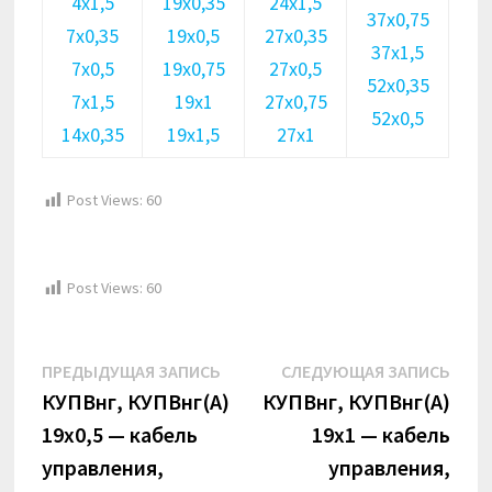
4х1,5
19х0,35
24х1,5
37х0,75
7х0,35
19х0,5
27х0,35
37х1,5
7х0,5
19х0,75
27х0,5
52х0,35
7х1,5
19х1
27х0,75
52х0,5
14х0,35
19х1,5
27х1
Post Views:
60
Post Views:
60
Навигация
Предыдущая
Сле
ПРЕДЫДУЩАЯ ЗАПИСЬ
СЛЕДУЮЩАЯ ЗАПИСЬ
по
запись:
запи
КУПВнг, КУПВнг(А)
КУПВнг, КУПВнг(А)
19х0,5 — кабель
19х1 — кабель
записям
управления,
управления,