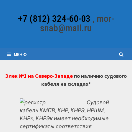
Перейти
к
+7 (812) 324-60-03
, mor-
содержимому
snab@mail.ru
МЕНЮ
Элек №1 на Северо-Западе
по наличию судового
кабеля на складах*
Судовой
кабель КМПВ, КНР, КНРЭ, НРШМ,
КНРк, КНРЭк имеет необходимые
сертификаты соответствия