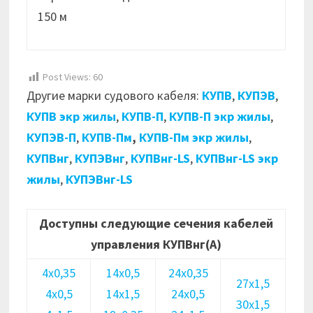
150 м
Post Views:
60
Другие марки судового кабеля:
КУПВ
,
КУПЭВ
,
КУПВ экр жилы
,
КУПВ-П
,
КУПВ-П экр жилы
,
КУПЭВ-П
,
КУПВ-Пм
,
КУПВ-Пм экр жилы
,
КУПВнг
,
КУПЭВнг
,
КУПВнг-LS
,
КУПВнг-LS экр
жилы
,
КУПЭВнг-LS
Доступны следующие сечения кабелей
управления КУПВнг(А)
4х0,35
14х0,5
24х0,35
27х1,5
4х0,5
14х1,5
24х0,5
30х1,5