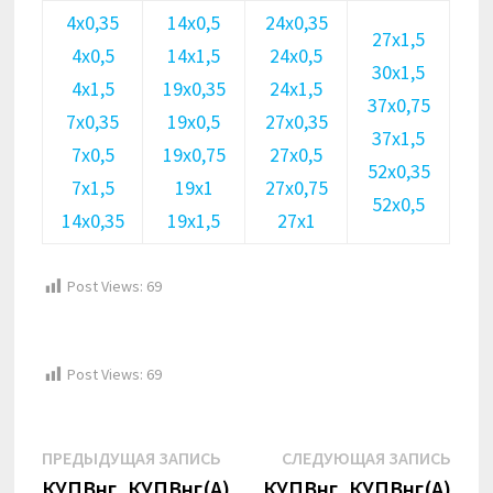
4х0,35
14х0,5
24х0,35
27х1,5
4х0,5
14х1,5
24х0,5
30х1,5
4х1,5
19х0,35
24х1,5
37х0,75
7х0,35
19х0,5
27х0,35
37х1,5
7х0,5
19х0,75
27х0,5
52х0,35
7х1,5
19х1
27х0,75
52х0,5
14х0,35
19х1,5
27х1
Post Views:
69
Post Views:
69
Навигация
Предыдущая
Сле
ПРЕДЫДУЩАЯ ЗАПИСЬ
СЛЕДУЮЩАЯ ЗАПИСЬ
запись:
запи
КУПВнг, КУПВнг(А)
КУПВнг, КУПВнг(А)