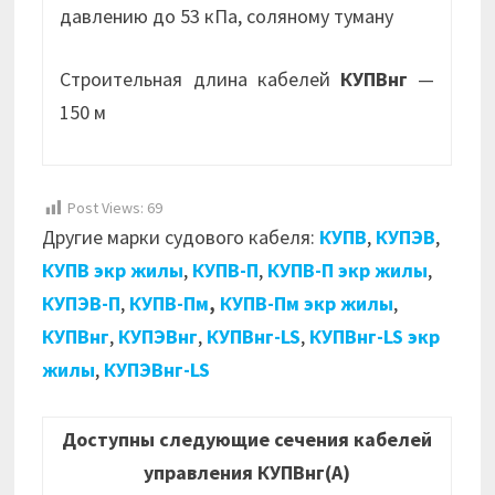
давлению до 53 кПа, соляному туману
Строительная длина кабелей
КУПВнг
—
150 м
Post Views:
69
Другие марки судового кабеля:
КУПВ
,
КУПЭВ
,
КУПВ экр жилы
,
КУПВ-П
,
КУПВ-П экр жилы
,
КУПЭВ-П
,
КУПВ-Пм
,
КУПВ-Пм экр жилы
,
КУПВнг
,
КУПЭВнг
,
КУПВнг-LS
,
КУПВнг-LS экр
жилы
,
КУПЭВнг-LS
Доступны следующие сечения кабелей
управления КУПВнг(А)