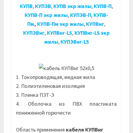
КУПВ
,
КУПЭВ
,
КУПВ экр жилы
,
КУПВ-П
,
КУПВ-П экр жилы
,
КУПЭВ-П
,
КУПВ-
Пм
,
КУПВ-Пм экр жилы
,
КУПВнг
,
КУПЭВнг
,
КУПВнг-LS
,
КУПВнг-LS экр
жилы
,
КУПЭВнг-LS
1. Токопроводящая, медная жила
2. Полиэтиленовая изоляция
3. Пленка ПЭТ-Э
4. Оболочка из ПВХ пластиката
пониженной горючести
Область применения
кабеля КУПВнг