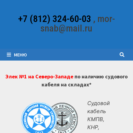
Перейти
к
+7 (812) 324-60-03
, mor-
содержимому
snab@mail.ru
МЕНЮ
Элек №1 на Северо-Западе
по наличию судового
кабеля на складах*
Судовой
кабель
КМПВ,
КНР,