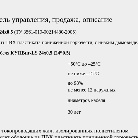
ль управления, продажа, описание
24х0,5
(ТУ 3561-019-00214480-2005)
е из ПВХ пластиката пониженной горючести, с низким дымовыд
абеля
КУПВнг-LS 24х0,5 (24*0,5)
+50°С до –25°С
не ниже –15°C
до 98%
не менее 12 наружных
диаметров кабеля
30 лет
х токопроводящих жил, изолированных полиэтиленом
дет оболочка из ПВХ пластиката пониженной горючести