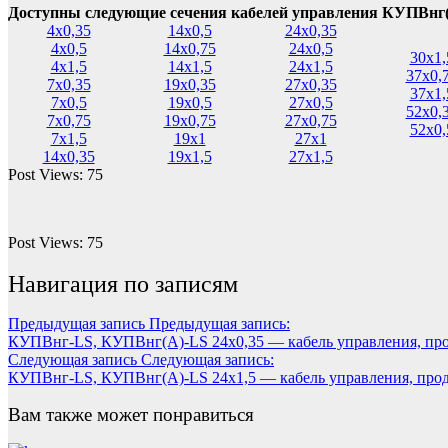
Доступны следующие сечения кабелей управления КУПВнг
4х0,35
14х0,5
24х0,35
4х0,5
14х0,75
24х0,5
30х1,
4х1,5
14х1,5
24х1,5
37х0,
7х0,35
19х0,35
27х0,35
37х1,
7х0,5
19х0,5
27х0,5
52х0,
7х0,75
19х0,75
27х0,75
52х0,
7х1,5
19х1
27х1
14х0,35
19х1,5
27х1,5
Post Views:
75
Post Views:
75
Навигация по записям
Предыдущая запись
Предыдущая запись:
КУПВнг-LS, КУПВнг(А)-LS 24х0,35 — кабель управления, про
Следующая запись
Следующая запись:
КУПВнг-LS, КУПВнг(А)-LS 24х1,5 — кабель управления, прод
Вам также может понравиться