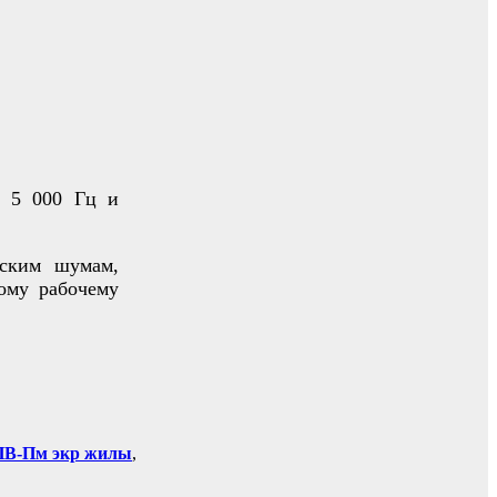
о 5 000 Гц и
еским шумам,
ому рабочему
В-Пм экр жилы
,