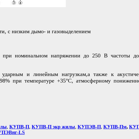
и, с низким дымо- и газовыделением
 при номинальном напряжении до 250 В частоты д
ударным и линейным нагрузкам,а также к акустич
 98% при температуре +35°С, атмосферному пониженн
илы
,
КУПВ-П
,
КУПВ-П экр жилы
,
КУПЭВ-П
,
КУПВ-Пм
,
КУП
УПЭВнг-LS