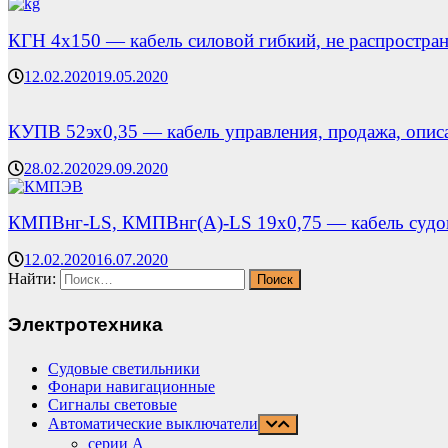
КГН 4х150 — кабель силовой гибкий, не распростра
12.02.2020
19.05.2020
КУПВ 52эх0,35 — кабель управления, продажа, опис
28.02.2020
29.09.2020
КМПВнг-LS, КМПВнг(А)-LS 19х0,75 — кабель судов
12.02.2020
16.07.2020
Найти:
Электротехника
Судовые светильники
Фонари навигационные
Сигналы световые
Автоматические выключатели
серии А