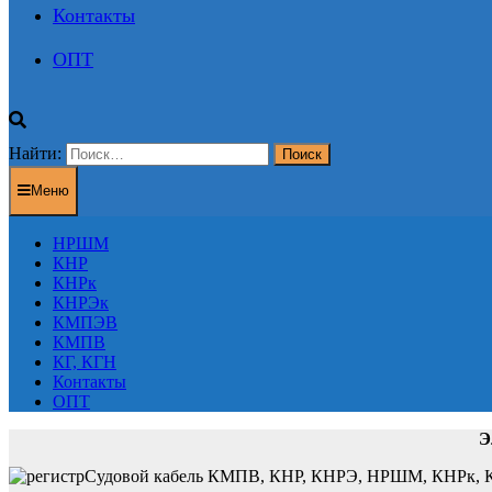
Контакты
ОПТ
Найти:
Меню
НРШМ
КНР
КНРк
КНРЭк
КМПЭВ
КМПВ
КГ, КГН
Контакты
ОПТ
Э
Судовой кабель КМПВ, КНР, КНРЭ, НРШМ, КНРк, КН