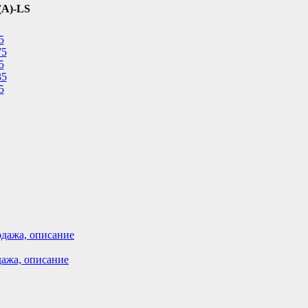
(А)-LS
5
75
5
35
5
дажа, описание
ажа, описание