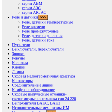
серии АВМ
cерии АЗС
серии АК, АС
Реле и датчики
Реле, датчики температурные
Реле времени
Реле промежуточные
Реле, датчики давления
Реле, датчики тока
Пускатели
Выключатели, переключатели
Звонки
Ревуны
Колокола
Кнопки
Лампы
Судовая мелкогерметичная арматура
Контакторы
Соединительные ящики
Камбузное оборудование
Судовые импульсные отмашки-
светоимпульсная отмашка сио 24 220
Выпрямители ВАКС, ВАКЗ
Исполнительные механизмы ИМ