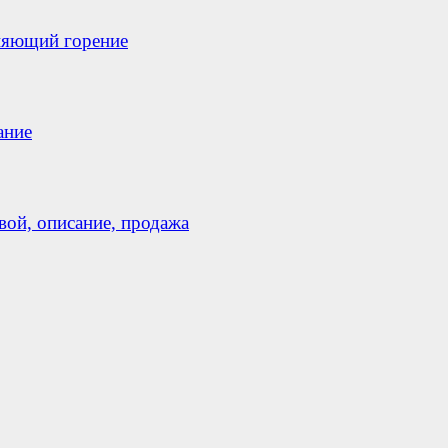
няющий горение
ание
ой, описание, продажа