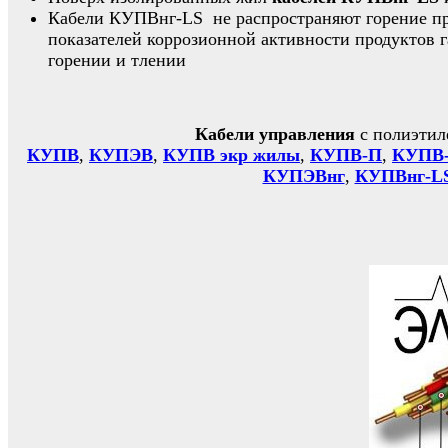
Кабели КУПВнг-LS не распространяют горение пр
показателей коррозионной активности продуктов 
горении и тлении
Кабели управления
с полиэтил
КУПВ
,
КУПЭВ
,
КУПВ экр жилы
,
КУПВ-П
,
КУПВ-
КУПЭВнг
,
КУПВнг-L