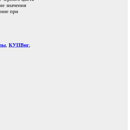
ие значения
ание при
лы
,
КУПВнг
,