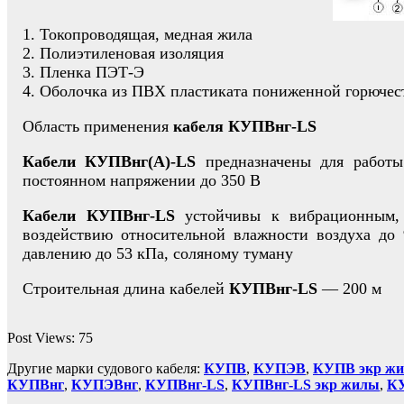
1. Токопроводящая, медная жила
2. Полиэтиленовая изоляция
3. Пленка ПЭТ-Э
4. Оболочка из ПВХ пластиката пониженной горючест
Область применения
кабеля КУПВнг-LS
Кабели КУПВнг(А)-LS
предназначены для работы
постоянном напряжении до 350 В
Кабели КУПВнг-LS
устойчивы к вибрационным, 
воздействию относительной влажности воздуха до
давлению до 53 кПа, соляному туману
Строительная длина кабелей
КУПВнг-LS
— 200 м
Post Views:
75
Другие марки судового кабеля:
КУПВ
,
КУПЭВ
,
КУПВ экр ж
КУПВнг
,
КУПЭВнг
,
КУПВнг-LS
,
КУПВнг-LS экр жилы
,
К