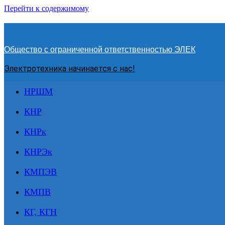
Перейти к содержимому
Общество с ограниченной ответственностью ЭЛЕК
Электротехника начинается с нас!
НРШМ
КНР
КНРк
КНРЭк
КМПЭВ
КМПВ
КГ, КГН