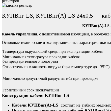
регистров
КУПВнг-LS, КУПВнг(А)-LS 24х0,5 — кабе
КУПВнг(А)-LS 
Кабель управления
, с полиэтиленовой изоляцией, в оболочк
Основные технические и эксплуатационные характеристики к
Температура окружающей среды при эксплуатации кабеля
Минимальная температура прокладки кабеля
без предварительного подогрева
Относительная влажность воздуха (при температуре до +35°С)
Минимально допустимый радиус изгиба при прокладке
Гарантийный срок эксплуатации
Конструкция кабеля КУПВнг-LS
Кабели КУПВнг(А)-LS
состоят из гибких медны
Поверх изолированных жил
кабелей КУПВнг-LS
и