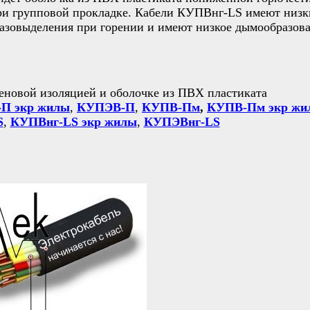
и групповой прокладке. Кабели КУПВнг-LS имеют низк
газовыделения при горении и имеют низкое дымообразов
еновой изоляцией и оболочке из ПВХ пластиката
П экр жилы
,
КУПЭВ-П
,
КУПВ-Пм
,
КУПВ-Пм экр жи
S
,
КУПВнг-LS экр жилы
,
КУПЭВнг-LS