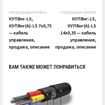
Навигация
Предыдущая
Сле
ПРЕДЫДУЩАЯ ЗАПИСЬ
СЛЕДУЮЩАЯ ЗАПИСЬ
по
запись:
запи
КУПВнг-LS,
КУПВнг-LS,
КУПВнг(А)-LS 7х0,75
КУПВнг(А)-LS
записям
— кабель
14х0,35 — кабель
управления,
управления,
продажа, описание
продажа, описание
ВАМ ТАКЖЕ МОЖЕТ ПОНРАВИТЬСЯ