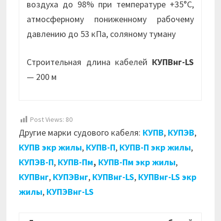
воздуха до 98% при температуре +35°С,
атмосферному пониженному рабочему
давлению до 53 кПа, соляному туману
Строительная длина кабелей
КУПВнг-LS
— 200 м
Post Views:
80
Другие марки судового кабеля:
КУПВ
,
КУПЭВ
,
КУПВ экр жилы
,
КУПВ-П
,
КУПВ-П экр жилы
,
КУПЭВ-П
,
КУПВ-Пм
,
КУПВ-Пм экр жилы
,
КУПВнг
,
КУПЭВнг
,
КУПВнг-LS
,
КУПВнг-LS экр
жилы
,
КУПЭВнг-LS