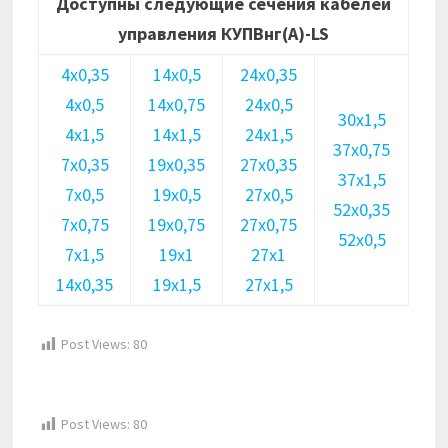
Доступны следующие сечения кабелей
управления КУПВнг(А)-LS
4х0,35
14х0,5
24х0,35
4х0,5
14х0,75
24х0,5
30х1,5
4х1,5
14х1,5
24х1,5
37х0,75
7х0,35
19х0,35
27х0,35
37х1,5
7х0,5
19х0,5
27х0,5
52х0,35
7х0,75
19х0,75
27х0,75
52х0,5
7х1,5
19х1
27х1
14х0,35
19х1,5
27х1,5
Post Views:
80
Post Views:
80