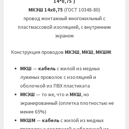
14*0,75 )
МКЭШ 14х0,75
(ГОСТ 10348-80)
провод монтажный многожильный с
пластмассовой изоляцией, с внутренним
экраном
Конструкция проводов
МКЭШ
,
МКШ
,
МКШМ
:
МКШ
—
кабель
с жилой из медных
луженых проволок с изоляцией и
оболочкой из ПВХ пластиката
МКЭШ
— то же, что и
МКШ
, но
экранированный (оплетка плотностью не
менее 65%)
МКШМ
—
кабель
с жилой из медных
проволок с изоляцией и оболочкой из