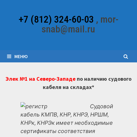
Перейти
к
+7 (812) 324-60-03
, mor-
содержимому
snab@mail.ru
МЕНЮ
Элек №1 на Северо-Западе
по наличию судового
кабеля на складах*
Судовой
кабель КМПВ, КНР, КНРЭ, НРШМ,
КНРк, КНРЭк имеет необходимые
сертификаты соответствия