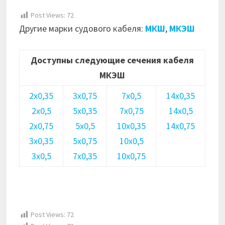
Post Views:
72
Другие марки судового кабеля:
МКШ
,
МКЭШ
Доступны следующие сечения кабеля
МКЭШ
2х0,35
3х0,75
7х0,5
14х0,35
2х0,5
5х0,35
7х0,75
14х0,5
2х0,75
5х0,5
10х0,35
14х0,75
3х0,35
5х0,75
10х0,5
3х0,5
7х0,35
10х0,75
Post Views:
72