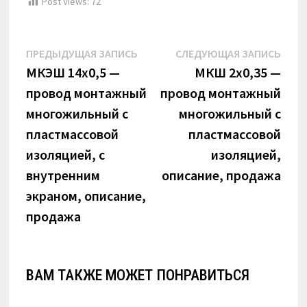
Post Views:
72
Навигация
Предыдущая
Сле
ПРЕДЫДУЩАЯ ЗАПИСЬ
СЛЕДУЮЩАЯ ЗАПИСЬ
по
запись:
запи
МКЭШ 14х0,5 —
МКШ 2х0,35 —
провод монтажный
провод монтажный
записям
многожильный с
многожильный с
пластмассовой
пластмассовой
изоляцией, с
изоляцией,
внутренним
описание, продажа
экраном, описание,
продажа
ВАМ ТАКЖЕ МОЖЕТ ПОНРАВИТЬСЯ