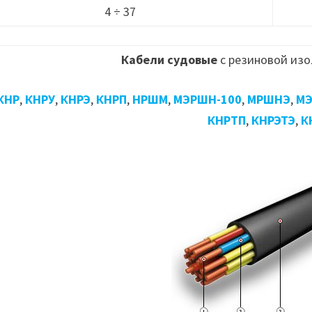
4 ÷ 37
Кабели судовые
с резиновой изо
КНР
,
КНРУ
,
КНРЭ
,
КНРП
,
НРШМ
,
МЭРШН-100
,
МРШНЭ
,
МЭ
КНРТП
,
КНРЭТЭ
,
К