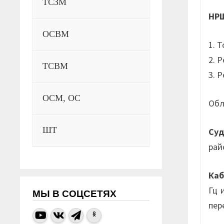
ТСЗМ
НР
ОСВМ
1. 
2. 
ТСВМ
3. 
ОСМ, ОС
Обл
ШТ
Су
рай
Ка
Гц 
МЫ В СОЦСЕТЯХ
пер