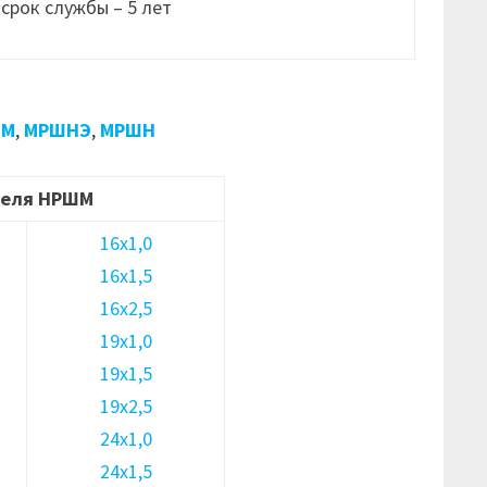
срок службы – 5 лет
ШМ
,
МРШНЭ
,
МРШН
беля НРШМ
16х1,0
16х1,5
16х2,5
19х1,0
19х1,5
19х2,5
24х1,0
24х1,5