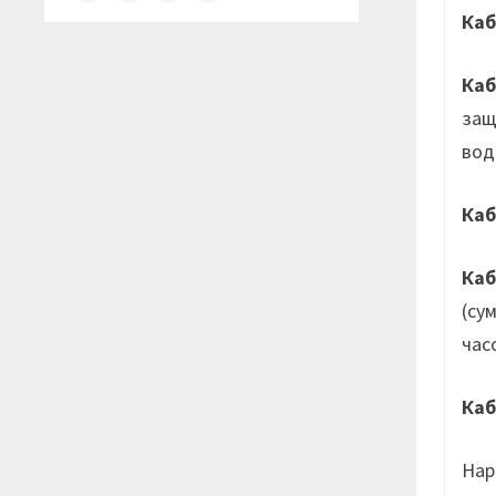
Ка
Ка
защ
вод
Ка
Ка
(су
час
Ка
Нар