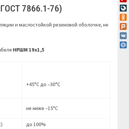
Flip
ГОСТ 7866.1-76)
Live
Odn
ляции и маслостойкой резиновой оболочке, не
Plur
VK
кабеля
НРШМ 19х1,5
Mail
+45°С до –30°С
не ниже –15°C
С)
до 100%