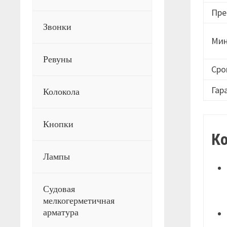
Пре
Звонки
Мин
Ревуны
Сро
Гар
Колокола
Кнопки
К
Лампы
Судовая
мелкогерметичная
арматура