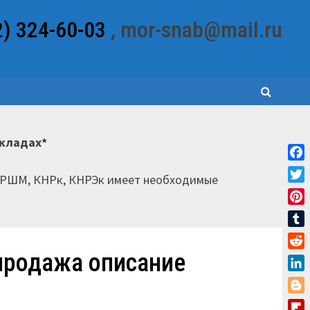
2) 324-60-03
, mor-snab@mail.ru
складах*
Fac
НРШМ, КНРк, КНРЭк имеет необходимые
Twit
Pint
Tum
продажа описание
Red
Link
Blo