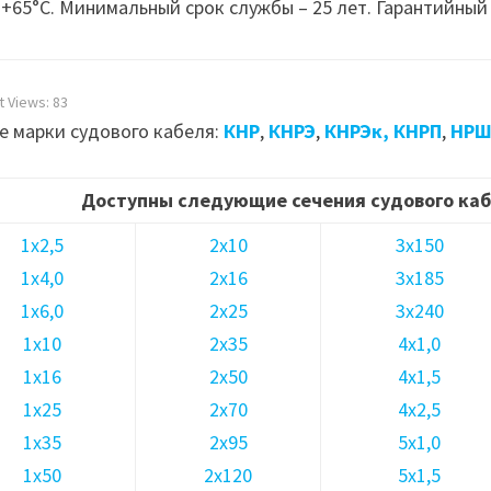
 +65°С. Минимальный срок службы – 25 лет. Гарантийный 
t Views:
83
е марки судового кабеля:
КНР
,
КНРЭ
,
КНРЭк,
КНРП
,
НР
Доступны следующие сечения судового ка
1х2,5
2х10
3х150
1х4,0
2х16
3х185
1х6,0
2х25
3х240
1х10
2х35
4х1,0
1х16
2х50
4х1,5
1х25
2х70
4х2,5
1х35
2х95
5х1,0
1х50
2х120
5х1,5