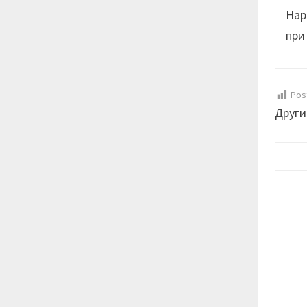
Нар
при
Pos
Други