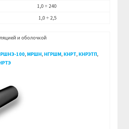
1,0 ÷ 240
1,0 ÷ 2,5
ляцией и оболочкой
РШНЭ-100
,
МРШН
,
НГРШМ
,
КНРТ
,
КНРЭТП
,
НРТЭ