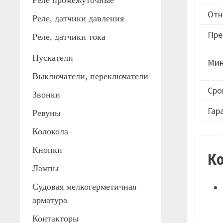
Реле промежуточные
Отн
Реле, датчики давления
Пре
Реле, датчики тока
Пускатели
Мин
Выключатели, переключатели
Сро
Звонки
Гар
Ревуны
Колокола
Кнопки
К
Лампы
Судовая мелкогерметичная
арматура
Контакторы