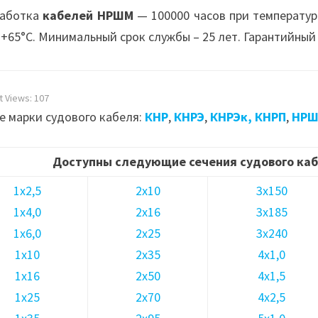
аботка
кабелей НРШМ
— 100000 часов при температур
 +65°С. Минимальный срок службы – 25 лет. Гарантийный 
t Views:
107
е марки судового кабеля:
КНР
,
КНРЭ
,
КНРЭк,
КНРП
,
НР
Доступны следующие сечения судового ка
1х2,5
2х10
3х150
1х4,0
2х16
3х185
1х6,0
2х25
3х240
1х10
2х35
4х1,0
1х16
2х50
4х1,5
1х25
2х70
4х2,5