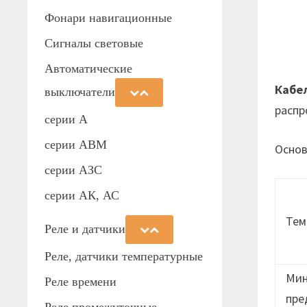
Фонари навигационные
Сигналы световые
Автоматические
Кабе
выключатели
распр
серии А
серии АВМ
Основ
cерии АЗС
серии АК, АС
Тем
Реле и датчики
Реле, датчики температурные
Мин
Реле времени
пре