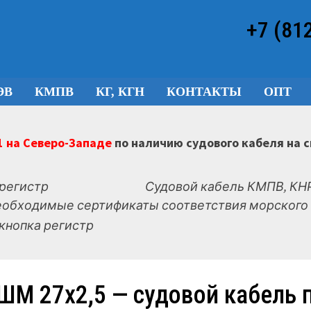
+7 (81
ЭВ
КМПВ
КГ, КГН
КОНТАКТЫ
ОПТ
 на Северо-Западе
по наличию судового кабеля на 
Судовой кабель КМПВ, КНР
еобходимые сертификаты соответствия морского 
ШМ 27х2,5 — судовой кабель 