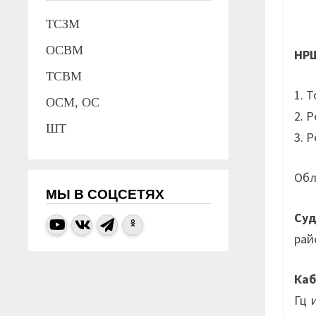
ТСЗМ
ОСВМ
НР
ТСВМ
1. 
ОСМ, ОС
2. 
ШТ
3. 
Обл
МЫ В СОЦСЕТЯХ
Су
рай
Ка
Гц 