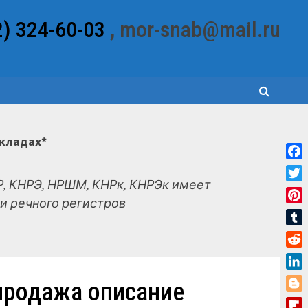
2) 324-60-03
, mor-snab@mail.ru
складах*
Fac
, КНРЭ, НРШМ, КНРк, КНРЭк имеет
Twit
и речного регистров
Pint
Tum
Red
Link
продажа описание
Blo