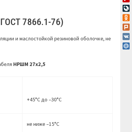
Flip
Live
ГОСТ 7866.1-76)
Odn
Plur
ляции и маслостойкой резиновой оболочке, не
VK
Mail
кабеля
НРШМ 27х2,5
+45°С до –30°С
не ниже –15°C