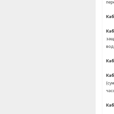
пер
Ка
Ка
защ
вод
Ка
Ка
(су
час
Ка