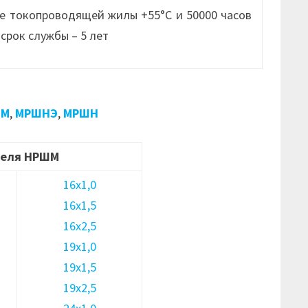
е токопроводящей жилы +55°С и 50000 часов
срок службы – 5 лет
ШМ
,
МРШНЭ
,
МРШН
беля НРШМ
16х1,0
16х1,5
16х2,5
19х1,0
19х1,5
19х2,5