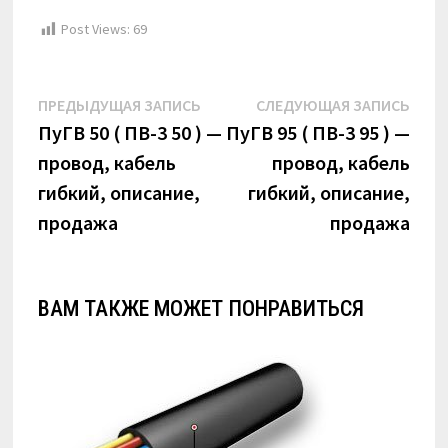
Post Views:
69
Навигация
Предыдущая
Сле
ПРЕДЫДУЩАЯ ЗАПИСЬ
СЛЕДУЮЩАЯ ЗАПИСЬ
по
запись:
запи
ПуГВ 50 ( ПВ-3 50 ) —
ПуГВ 95 ( ПВ-3 95 ) —
провод, кабель
провод, кабель
записям
гибкий, описание,
гибкий, описание,
продажа
продажа
ВАМ ТАКЖЕ МОЖЕТ ПОНРАВИТЬСЯ