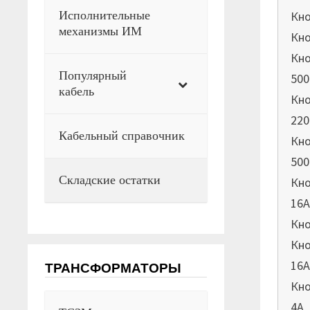
Исполнительные
Кно
механизмы ИМ
Кно
Кно
Популярный
50
кабель
Кно
220
Кабельный справочник
Кно
50
Складские остатки
Кно
16
Кно
Кно
16
ТРАНСФОРМАТОРЫ
Кно
4А