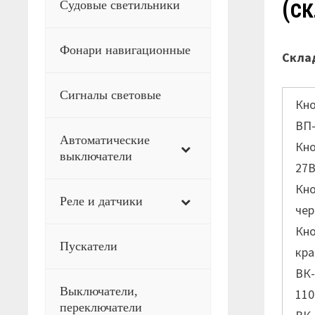
(с
Судовые светильники
Фонари навигационные
Склад
Сигналы световые
Кн
ВП-
Автоматические
Кно
выключатели
27
Кно
Реле и датчики
че
Кно
Пускатели
кра
ВК-
Выключатели,
110
переключатели