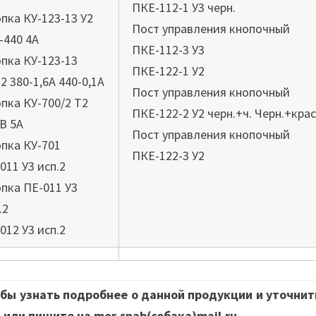
ПКЕ-112-1 У3 черн.
пка КУ-123-13 У2
Пост управления кнопочный
-440 4А
ПКЕ-112-3 У3
пка КУ-123-13
ПКЕ-122-1 У2
2 380-1,6А 440-0,1А
Пост управления кнопочный
пка КУ-700/2 Т2
ПКЕ-122-2 У2 черн.+ч. Черн.+крас
В 5А
Пост управления кнопочный
пка КУ-701
ПКЕ-122-3 У2
011 У3 исп.2
пка ПЕ-011 У3
.2
012 У3 исп.2
бы узнать подробнее о данной продукции и уточнит
 или пишите на mor-snab(собака)mail.ru