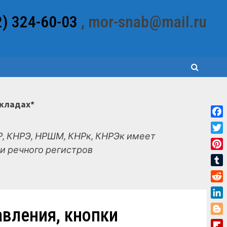
2) 324-60-03
, mor-snab@mail.ru
складах*
Fac
, КНРЭ, НРШМ, КНРк, КНРЭк имеет
Twit
и речного регистров
Pint
Tum
Red
Link
авления, кнопки
Blo