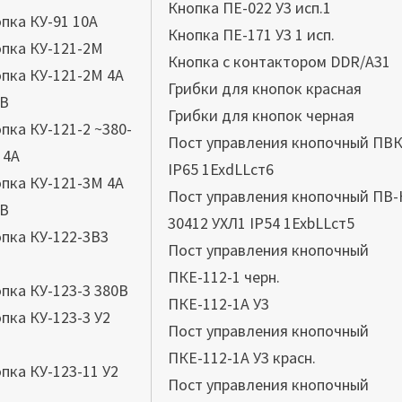
Кнопка ПЕ-022 У3 исп.1
пка КУ-91 10А
Кнопка ПЕ-171 У3 1 исп.
пка КУ-121-2М
Кнопка с контактором DDR/А31
пка КУ-121-2М 4А
Грибки для кнопок красная
0В
Грибки для кнопок черная
пка КУ-121-2 ~380-
Пост управления кнопочный ПВК
 4А
IP65 1ExdLLст6
пка КУ-121-3М 4А
Пост управления кнопочный ПВ-
0В
30412 УХЛ1 IP54 1ExbLLст5
пка КУ-122-3В3
Пост управления кнопочный
А
ПКЕ-112-1 черн.
пка КУ-123-3 380В
ПКЕ-112-1А У3
пка КУ-123-3 У2
Пост управления кнопочный
А
ПКЕ-112-1А У3 красн.
пка КУ-123-11 У2
Пост управления кнопочный