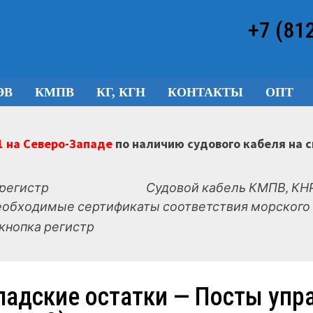
+7 (81
ЭВ
КМПВ
КГ, КГН
КОНТАКТЫ
ОПТ
 на Северо-Западе
по наличию судового кабеля на 
Судовой кабель КМПВ, КНР
еобходимые сертификаты соответствия морского 
ладские остатки — Посты упр