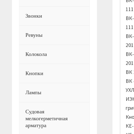
ВК-
111
Звонки
ВК-
111
Ревуны
ВК-
201
ВК-
Колокола
201
ВК 
Кнопки
ВК 
УХЛ
Лампы
ИЭК
гри
Судовая
Кно
мелкогерметичная
арматура
КЕ-