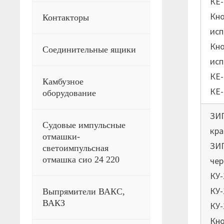
КЕ-
Кно
Контакторы
исп
Кно
Соединительные ящики
исп
КЕ-
Камбузное
КЕ-
оборудование
ЗИП
Судовые импульсные
кра
отмашки-
ЗИП
светоимпульсная
отмашка сио 24 220
чер
КУ-
КУ-
Выпрямители ВАКС,
ВАКЗ
КУ-
Кно