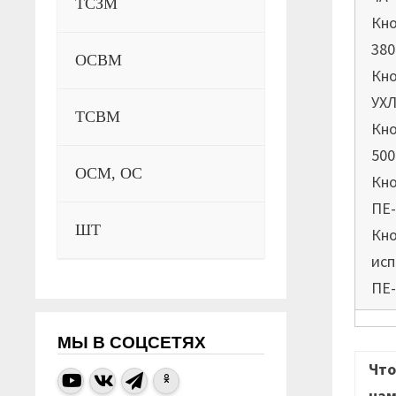
ТСЗМ
Кно
380
ОСВМ
Кно
УХЛ
ТСВМ
Кно
500
ОСМ, ОС
Кно
ПЕ-
ШТ
Кно
исп
ПЕ-
МЫ В СОЦСЕТЯХ
Что
нам