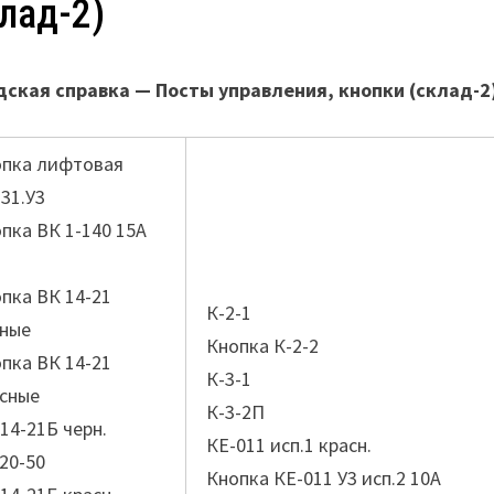
клад-2)
ская справка — Посты управления, кнопки (склад-2
опка лифтовая
31.У3
пка ВК 1-140 15А
В
пка ВК 14-21
К-2-1
рные
Кнопка К-2-2
пка ВК 14-21
К-3-1
сные
К-3-2П
14-21Б черн.
КЕ-011 исп.1 красн.
20-50
Кнопка КЕ-011 У3 исп.2 10А