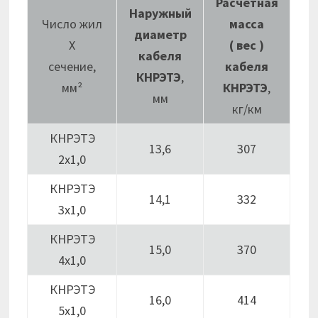
Расчетная
Наружный
Число жил
масса
диаметр
Х
( вес )
кабеля
сечение,
кабеля
КНРЭТЭ
,
мм²
КНРЭТЭ
,
мм
кг/км
КНРЭТЭ
13,6
307
2х1,0
КНРЭТЭ
14,1
332
3х1,0
КНРЭТЭ
15,0
370
4х1,0
КНРЭТЭ
16,0
414
5х1,0