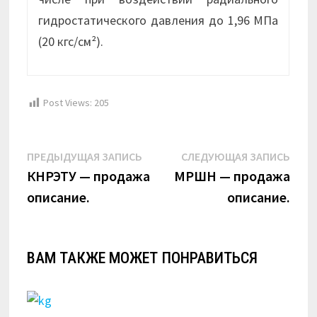
гидростатического давления до 1,96 МПа
(20 кгс/см²).
Post Views:
205
Навигация
Предыдущая
Сле
ПРЕДЫДУЩАЯ ЗАПИСЬ
СЛЕДУЮЩАЯ ЗАПИСЬ
по
запись:
запи
КНРЭТУ — продажа
МРШН — продажа
описание.
описание.
записям
ВАМ ТАКЖЕ МОЖЕТ ПОНРАВИТЬСЯ