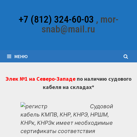
Перейти
к
+7 (812) 324-60-03
, mor-
содержимому
snab@mail.ru
МЕНЮ
Элек №1 на Северо-Западе
по наличию судового
кабеля на складах*
Судовой
кабель КМПВ, КНР, КНРЭ, НРШМ,
КНРк, КНРЭк имеет необходимые
сертификаты соответствия