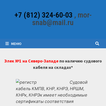
Перейти
к
+7 (812) 324-60-03
, mor-
содержимому
snab@mail.ru
МЕНЮ
Элек №1 на Северо-Западе
по наличию судового
кабеля на складах*
Судовой
кабель КМПВ, КНР, КНРЭ, НРШМ,
КНРк, КНРЭк имеет необходимые
сертификаты соответствия