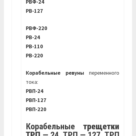
РВФ-24
РВ-127
РВФ-220
РВ-24
РВ-110
РВ-220
Корабельные ревуны
переменного
тока:
РВП-24
РВП-127
РВП-220
Корабельные
трещетки
ТРП
— 24, ТРП — 127, ТРП