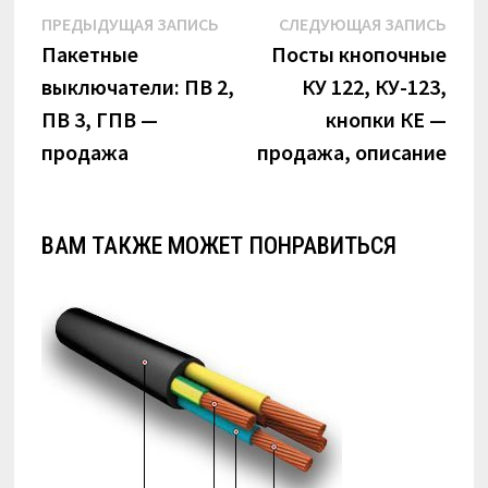
Навигация
Предыдущая
Сле
ПРЕДЫДУЩАЯ ЗАПИСЬ
СЛЕДУЮЩАЯ ЗАПИСЬ
по
запись:
запи
Пакетные
Посты кнопочные
выключатели: ПВ 2,
КУ 122, КУ-123,
записям
ПВ 3, ГПВ —
кнопки КЕ —
продажа
продажа, описание
ВАМ ТАКЖЕ МОЖЕТ ПОНРАВИТЬСЯ