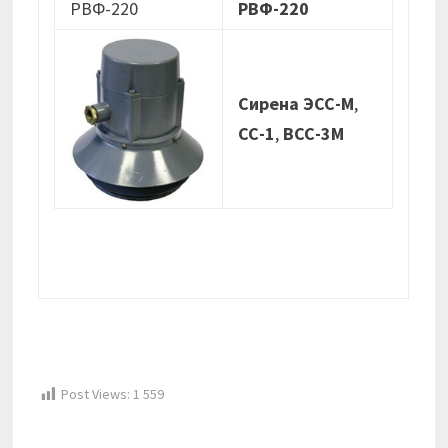
РВФ-220
Сирена ЭСС-М
,
СС-1
,
ВСС-3М
Post Views:
1 559