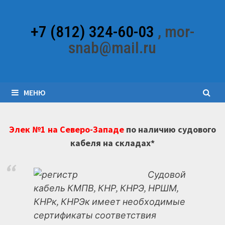
Перейти
к
+7 (812) 324-60-03
, mor-
содержимому
snab@mail.ru
МЕНЮ
Элек №1 на Северо-Западе
по наличию судового
кабеля на складах*
Судовой
кабель КМПВ, КНР, КНРЭ, НРШМ,
КНРк, КНРЭк имеет необходимые
сертификаты соответствия