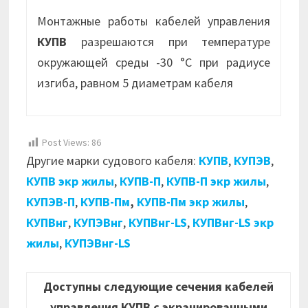
Монтажные работы кабелей управления
КУПВ
разрешаются при температуре
окружающей среды -30 °С при радиусе
изгиба, равном 5 диаметрам кабеля
Post Views:
86
Другие марки судового кабеля:
КУПВ
,
КУПЭВ
,
КУПВ экр жилы
,
КУПВ-П
,
КУПВ-П экр жилы
,
КУПЭВ-П
,
КУПВ-Пм
,
КУПВ-Пм экр жилы
,
КУПВнг
,
КУПЭВнг
,
КУПВнг-LS
,
КУПВнг-LS экр
жилы
,
КУПЭВнг-LS
Доступны следующие сечения кабелей
управления КУПВ с экранированными