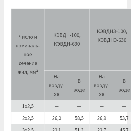
КЭВДНЭ-100,
КЭВДН-100,
Число и
КЭВДНЭ-630
КЭВДН-630
номиналь-
ное
сечение
жил, мм²
На
На
В
В
возду-
возду-
воде
воде
хе
хе
1х2,5
—
—
—
—
2х2,5
26,0
58,5
26,9
53,7
3х2,5
22,1
51,3
22,7
45,7