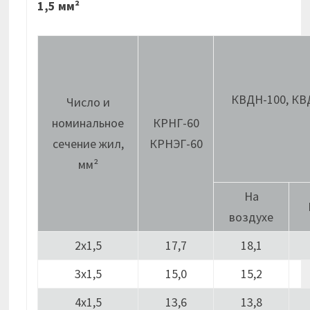
1,5 мм²
КВДН-100, КВ
Число и
номинальное
КРНГ-60
сечение жил,
КРНЭГ-60
мм²
На
воздухе
2х1,5
17,7
18,1
3х1,5
15,0
15,2
4х1,5
13,6
13,8