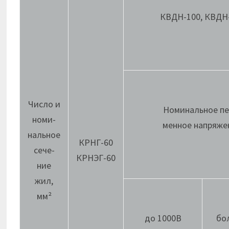
КВДН-100, КВДН
Число и
Номинальное пе
номи-
менное напряже
нальное
КРНГ-60
сече-
КРНЭГ-60
ние
жил,
мм²
до 1000В
бо