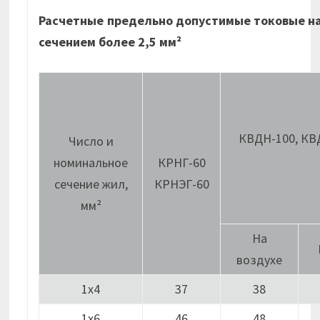
Расчетные предельно допустимые токовые н
сечением более 2,5 мм²
КВДН-100, КВ
Число и
номинальное
КРНГ-60
сечение жил,
КРНЭГ-60
мм²
На
воздухе
1х4
37
38
1х6
46
48