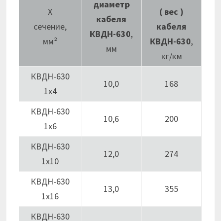
диаметр
Х
( вес )
кабеля
сечение,
кабеля
КВДН-630
,
мм²
КВДН-630
,
мм
кг/км
КВДН-630
10,0
168
1х4
КВДН-630
10,6
200
1х6
КВДН-630
12,0
274
1х10
КВДН-630
13,0
355
1х16
КВДН-630