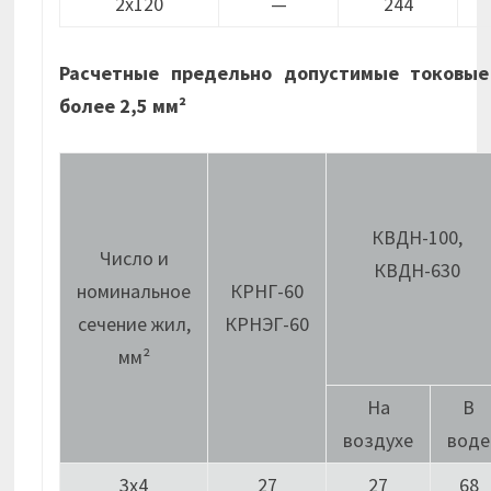
2х120
—
244
Расчетные предельно допустимые токовые
более 2,5 мм²
КВДН-100,
Число и
КВДН-630
номинальное
КРНГ-60
сечение жил,
КРНЭГ-60
мм²
На
В
воздухе
воде
3х4
27
27
68