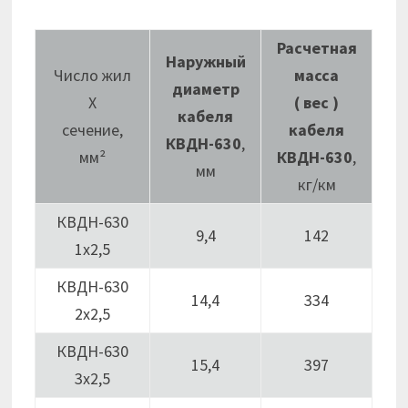
Расчетная
Наружный
Число жил
масса
диаметр
Х
( вес )
кабеля
сечение,
кабеля
КВДН-630
,
мм²
КВДН-630
,
мм
кг/км
КВДН-630
9,4
142
1х2,5
КВДН-630
14,4
334
2х2,5
КВДН-630
15,4
397
3х2,5