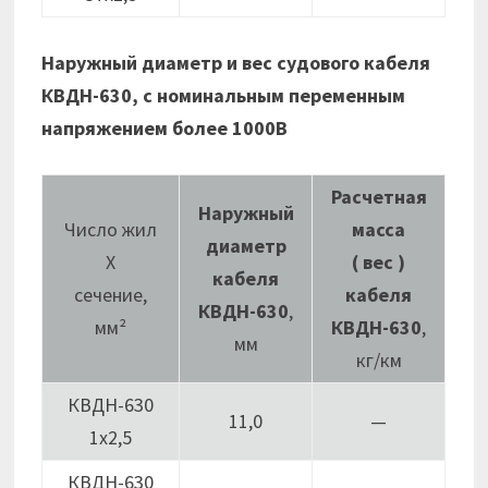
Наружный диаметр и вес судового кабеля
КВДН-630, с номинальным переменным
напряжением более 1000В
Расчетная
Наружный
Число жил
масса
диаметр
Х
( вес )
кабеля
сечение,
кабеля
КВДН-630
,
мм²
КВДН-630
,
мм
кг/км
КВДН-630
11,0
—
1х2,5
КВДН-630