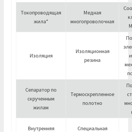
Соо
Токопроводящая
Медная
к
жила*
многопроволочная
М
По
эле
Изоляционная
Изоляция
и
резина
ме
п
П
Сепаратор по
Термоскрепленное
с
скрученным
полотно
мн
жилам
Внутренняя
Специальная