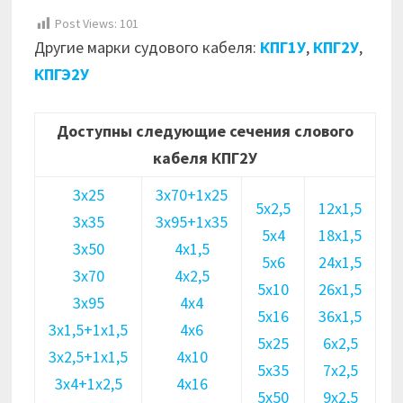
Post Views:
101
Другие марки судового кабеля:
КПГ1У
,
КПГ2У
,
КПГЭ2У
Доступны следующие сечения слового
кабеля КПГ2У
3х25
3х70+1х25
5х2,5
12х1,5
3х35
3х95+1х35
5х4
18х1,5
3х50
4х1,5
5х6
24х1,5
3х70
4х2,5
5х10
26х1,5
3х95
4х4
5х16
36х1,5
3х1,5+1х1,5
4х6
5х25
6х2,5
3х2,5+1х1,5
4х10
5х35
7х2,5
3х4+1х2,5
4х16
5х50
9х2,5