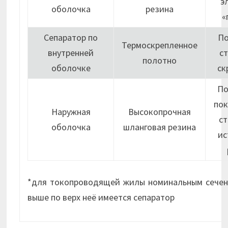
э
оболочка
резина
«
Сепаратор по
П
Термоскрепленное
внутренней
с
полотно
оболочке
ск
По
пок
Наружная
Высокопрочная
ст
оболочка
шланговая резина
ис
*для токопроводящей жилы номинальным сечен
выше по верх неё имеется сепаратор