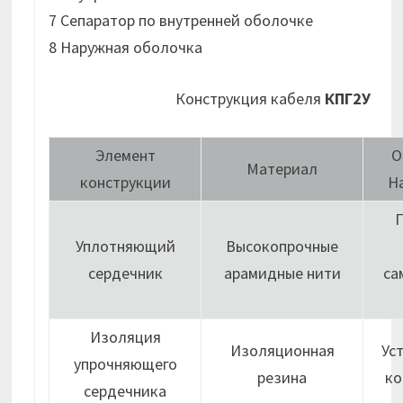
7 Сепаратор по внутренней оболочке
8 Наружная оболочка
Конструкция кабеля
КПГ2У
Элемент
О
Материал
конструкции
Н
Уплотняющий
Высокопрочные
сердечник
арамидные нити
са
Изоляция
Изоляционная
Ус
упрочняющего
резина
ко
сердечника