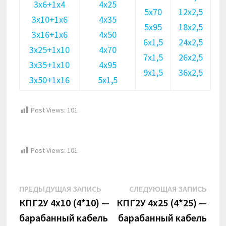
3х6+1х4
4х25
5х70
12х2,5
3х10+1х6
4х35
5х95
18х2,5
3х16+1х6
4х50
6х1,5
24х2,5
3х25+1х10
4х70
7х1,5
26х2,5
3х35+1х10
4х95
9х1,5
36х2,5
3х50+1х16
5х1,5
Post Views:
101
Post Views:
101
Навигация
Предыдущая
Сле
ПРЕДЫДУЩАЯ ЗАПИСЬ
СЛЕДУЮЩАЯ ЗАПИСЬ
по
запись:
запи
КПГ2У 4х10 (4*10) —
КПГ2У 4х25 (4*25) —
барабанный кабель
барабанный кабель
записям