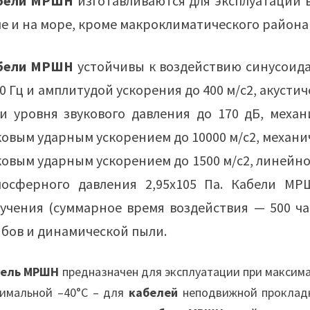
бели МРШН
изготавливаются для эксплуатации 
е и на море, кроме макроклиматического района
бели МРШН
устойчивы к воздействию синусоида
0 Гц и амплитудой ускорения до 400 м/с2, акустич
и уровня звукового давления до 170 дБ, механ
овым ударным ускорением до 10000 м/с2, механи
овым ударным ускорением до 1500 м/с2, линейно
мосферного давления 2,95х105 Па. Кабели МР
учения (суммарное время воздействия — 500 час
бов и динамической пыли.
бель МРШН
предназначен для эксплуатации при максим
имальной –40°С – для
кабелей
неподвижной прокладк