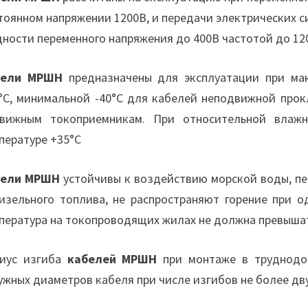
тоянном напряжении 1200В, и передачи электрических с
ности переменного напряжения до 400В частотой до 120
бели МРШН
предназначены для эксплуатации при ма
°С, минимальной -40°С для кабелей неподвижной прок
вижным токоприемникам. При относительной вла
пературе +35°С
бели МРШН
устойчивы к воздействию морской воды, п
изельного топлива, не распространяют горение при 
пература на токопроводящих жилах не должна превышат
иус изгиба
кабелей МРШН
при монтаже в труднодос
ужных диаметров кабеля при числе изгибов не более дву