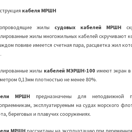
струкция
кабеля МРШН
копроводящие жилы
судовых кабелей МРШН
скр
лированные жилы многожильных кабелей скручивают ко
аждом повиве имеется счетная пара, расцветка жил кото
.
лированные жилы
кабелей МЭРШН-100
имеют экран в 
метром 0,13мм плотностью не менее 80%.
бели МРШН
предназначены для неподвижной пр
оприемникам, эксплуатируемым на судах морского флот
та, береговых и плавучих сооружениях.
бели МРШН
рассчитаны на эксплуатацию при переменном