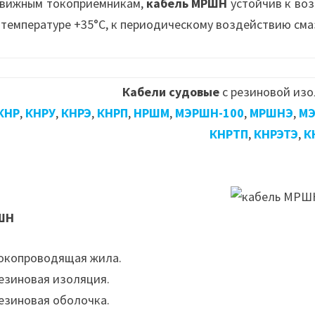
вижным токоприемникам,
кабель МРШН
устойчив к во
 температуре +35°С, к периодическому воздействию сма
Кабели судовые
с резиновой изо
КНР
,
КНРУ
,
КНРЭ
,
КНРП
,
НРШМ
,
МЭРШН-100
,
МРШНЭ
,
МЭ
КНРТП
,
КНРЭТЭ
,
К
ШН
Токопроводящая жила.
Резиновая изоляция.
Резиновая оболочка.