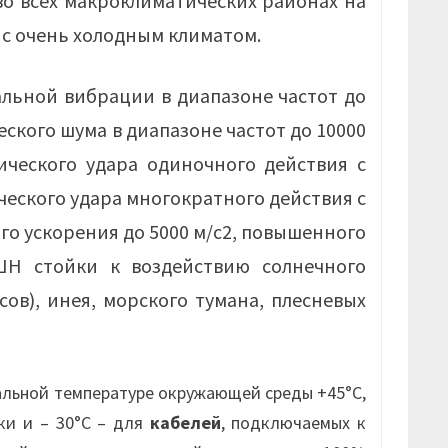
во всех макроклиматических районах на
 с очень холодным климатом.
льной вибрации в диапазоне частот до
еского шума в диапазоне частот до 10000
ического удара одиночного действия с
ческого удара многократного действия с
го ускорения до 5000 м/с2, повышенного
ШН стойки к воздействию солнечного
ов), инея, морского тумана, плесневых
альной температуре окружающей среды +45°С,
и и – 30°С – для
кабелей
, подключаемых к