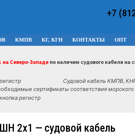
+7 (81
ЭВ
КМПВ
КГ, КГН
КОНТАКТЫ
ОПТ
 на Северо-Западе
по наличию судового кабеля на 
Судовой кабель КМПВ, КНР
еобходимые сертификаты соответствия морского 
ШН 2х1 — судовой кабель