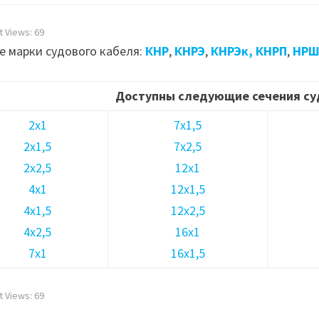
t Views:
69
е марки судового кабеля:
КНР
,
КНРЭ
,
КНРЭк,
КНРП
,
НР
Доступны следующие сечения су
2х1
7х1,5
2х1,5
7х2,5
2х2,5
12х1
4х1
12х1,5
4х1,5
12х2,5
4х2,5
16х1
7х1
16х1,5
t Views:
69