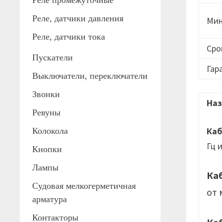
Реле промежуточные
Реле, датчики давления
Мин
Реле, датчики тока
Сро
Пускатели
Гар
Выключатели, переключатели
Звонки
Наз
Ревуны
Ка
Колокола
Гц 
Кнопки
Лампы
Ка
Судовая мелкогерметичная
от 
арматура
Контакторы