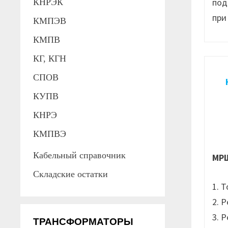
под
КНРЭК
при
КМПЭВ
КМПВ
КГ, КГН
СПОВ
КУПВ
КНРЭ
КМПВЭ
Кабельный справочник
МР
Складские остатки
1. 
2. 
3. 
ТРАНСФОРМАТОРЫ