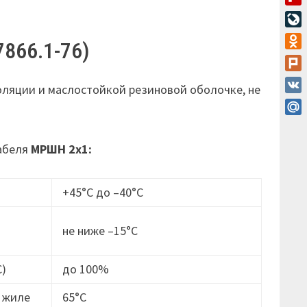
Flip
Live
7866.1-76)
Odn
Plur
ляции и маслостойкой резиновой оболочке, не
VK
Mail
кабеля
МРШН 2х1:
+45°С до –40°С
не ниже –15°C
С)
до 100%
 жиле
65°С