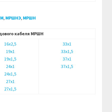
ШМ
,
МРШНЭ
,
МРШН
дового кабеля МРШН
16х2,5
33х1
19х1
33х1,5
19х1,5
37х1
24х1
37х1,5
24х1,5
27х1
27х1,5