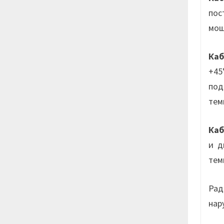
пос
мощ
Ка
+45
под
тем
Ка
и д
тем
Рад
нар