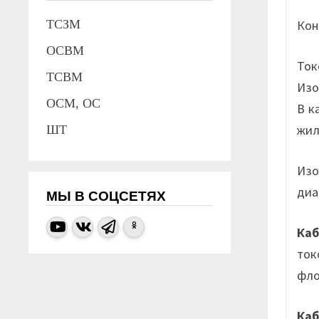
Кон
ТСЗМ
ОСВМ
То
ТСВМ
Изо
ОСМ, ОС
В к
жил
ШТ
Изо
диа
МЫ В СОЦСЕТЯХ
Ка
ток
фло
Ка