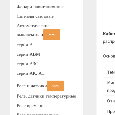
Фонари навигационные
Сигналы световые
Автоматические
Кабе
выключатели
распр
серии А
серии АВМ
Основ
cерии АЗС
Тем
серии АК, АС
Мин
Реле и датчики
пре
Реле, датчики температурные
Отн
Реле времени
Пре