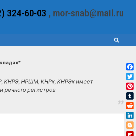
2) 324-60-03
, mor-snab@mail.ru
складах*
Fac
, КНРЭ, НРШМ, КНРк, КНРЭк имеет
Twit
и речного регистров
Pint
Tum
Red
Link
Blo