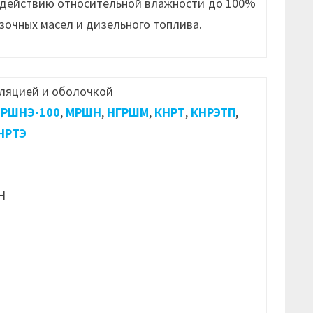
здействию относительной влажности до 100%
зочных масел и дизельного топлива.
ляцией и оболочкой
РШНЭ-100
,
МРШН
,
НГРШМ
,
КНРТ
,
КНРЭТП
,
НРТЭ