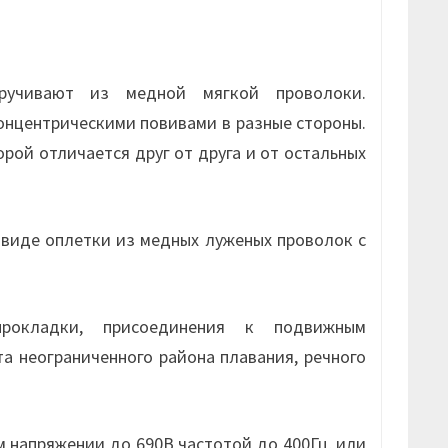
учивают из медной мягкой проволоки.
нцентрическими повивами в разные стороны.
рой отличается друг от друга и от остальных
виде оплетки из медных луженых проволок с
окладки, присоединения к подвижным
а неограниченного района плавания, речного
 напряжении до 690В частотой до 400Гц, или