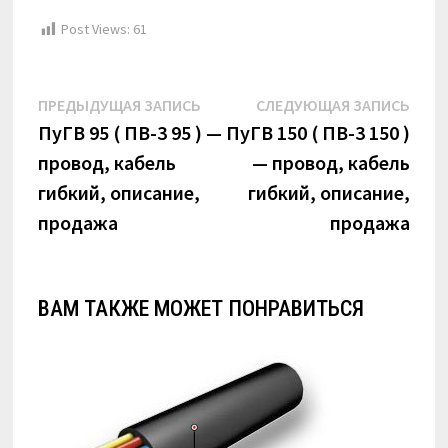
Post Views:
61
Навигация
Предыдущая
Сле
ПРЕДЫДУЩАЯ ЗАПИСЬ
СЛЕДУЮЩАЯ ЗАПИСЬ
по
запись:
запи
ПуГВ 95 ( ПВ-3 95 ) —
ПуГВ 150 ( ПВ-3 150 )
провод, кабель
— провод, кабель
записям
гибкий, описание,
гибкий, описание,
продажа
продажа
ВАМ ТАКЖЕ МОЖЕТ ПОНРАВИТЬСЯ