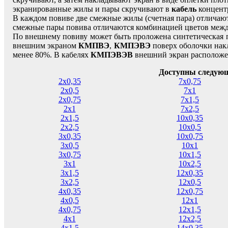
экранированные жилы и пары скручивают в
кабель
концент
В каждом повиве две смежные жилы (счетная пара) отличают
смежные пары повива отличаются комбинацией цветов между
По внешнему повиву может быть проложена синтетическая 
внешним экраном
КМПВЭ
,
КМПЭВЭ
поверх оболочки нак
менее 80%. В кабелях
КМПЭВЭВ
внешний экран расположе
Доступны следующ
2х0,35
7х0,75
2х0,5
7х1
2х0,75
7х1,5
2х1
7х2,5
2х1,5
10х0,35
2х2,5
10х0,5
3х0,35
10х0,75
3х0,5
10х1
3х0,75
10х1,5
3х1
10х2,5
3х1,5
12х0,35
3х2,5
12х0,5
4х0,35
12х0,75
4х0,5
12х1
4х0,75
12х1,5
4х1
12х2,5
4х1,5
14х0,35