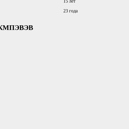
15 лет
23 годa
КМПЭВЭВ