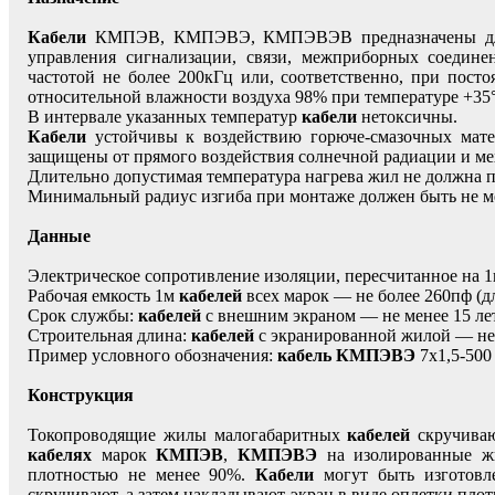
Кабели
КМПЭВ, КМПЭВЭ, КМПЭВЭВ предназначены для н
управления сигнализации, связи, межприборных соедин
частотой не более 200кГц или, соответственно, при пост
относительной влажности воздуха 98% при температуре +35
В интервале указанных температур
кабели
нетоксичны.
Кабели
устойчивы к воздействию горюче-смазочных мате
защищены от прямого воздействия солнечной радиации и м
Длительно допустимая температура нагрева жил не должна 
Минимальный радиус изгиба при монтаже должен быть не м
Данные
Электрическое сопротивление изоляции, пересчитанное на
Рабочая емкость 1м
кабелей
всех марок — не более 260пф (
Срок службы:
кабелей
с внешним экраном — не менее 15 лет
Строительная длина:
кабелей
с экранированной жилой — не 
Пример условного обозначения:
кабель КМПЭВЭ
7х1,5-500
Конструкция
Токопроводящие жилы малогабаритных
кабелей
скручиваю
кабелях
марок
КМПЭВ
,
КМПЭВЭ
на изолированные жи
плотностью не менее 90%.
Кабели
могут быть изготовл
скручивают, а затем накладывают экран в виде оплетки пло