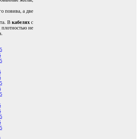
о повива, а две
та. В
кабелях
с
 плотностью не
а.
5
5
5
5
5
5
5
5
5
5
5
5
5
5