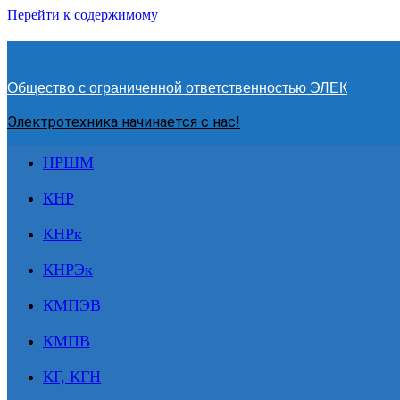
Перейти к содержимому
Общество с ограниченной ответственностью ЭЛЕК
Электротехника начинается с нас!
НРШМ
КНР
КНРк
КНРЭк
КМПЭВ
КМПВ
КГ, КГН