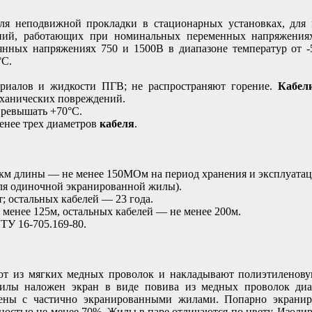
еподвижной прокладки в стационарных установках, для 
ений, работающих при номинальных переменных напряжения
оянных напряжениях 750 и 1500В в диапазоне температур от -
°С.
риалов и жидкости ПГВ; не распространяют горение.
Кабел
еханических повреждений.
превышать +70°С.
енее трех диаметров
кабеля
.
 1км длины — не менее 150МОм на период хранения и эксплуата
для одиночной экранированной жилы).
; остальных кабелей — 23 года.
менее 125м, остальных кабелей — не менее 200м.
 ТУ 16-705.169-80.
т из мягких медных проволок и накладывают полиэтиленов
лы наложен экран в виде повива из медных проволок диа
ены с частично экранированными жилами. Попарно экрани
тностью не менее 70%. Жилы в паре отличаются по цвету. Изол