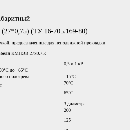
абаритный
27*0,75) (ТУ 16-705.169-80)
чкой, предназначенные для неподвижной прокладки.
абеля
КМПЭВ 27х0.75:
0,5 и 1 кВ
50°C до +65°C
ного подогрева
–15°C
70°C
е
65°C
3 диаметра
200
125