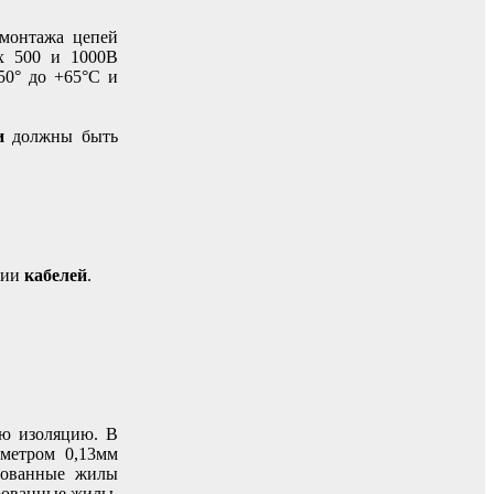
монтажа цепей
х 500 и 1000В
50° до +65°С и
и
должны быть
ции
кабелей
.
ую изоляцию. В
метром 0,13мм
рованные жилы
ированные жилы,