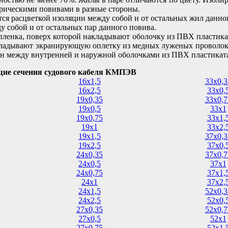
рическими повивами в разные стороны.
ся расцветкой изоляции между собой и от остальных жил данног
 собой и от остальных пар данного повива.
пленка, поверх которой накладывают оболочку из ПВХ пластика
ладывают экранирующую оплетку из медных луженых проволок
н между внутренней и наружной оболочками из ПВХ пластикат
ие сечения судового кабеля КМПЭВ
16х1,5
33х0,3
16х2,5
33х0,
19х0,35
33х0,7
19х0,5
33х1
19х0,75
33х1,
19х1
33х2,
19х1,5
37х0,3
19х2,5
37х0,
24х0,35
37х0,7
24х0,5
37х1
24х0,75
37х1,
24х1
37х2,
24х1,5
52х0,3
24х2,5
52х0,
27х0,35
52х0,7
27х0,5
52х1
27х0,75
52х1,