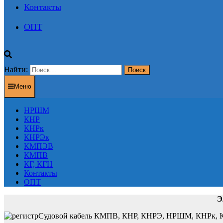
Контакты
ОПТ
Найти:
Меню
НРШМ
КНР
КНРк
КНРЭк
КМПЭВ
КМПВ
КГ, КГН
Контакты
ОПТ
Э
Судовой кабель КМПВ, КНР, КНРЭ, НРШМ, КНРк, КН