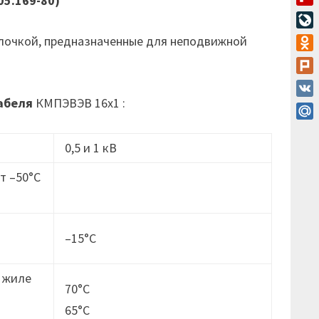
05.169-80)
Flip
Live
лочкой, предназначенные для неподвижной
Odn
Plur
абеля
КМПЭВЭВ 16х1 :
VK
Mail
0,5 и 1 кВ
т –50°C
–15°C
 жиле
70°C
65°C