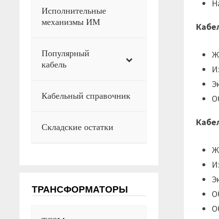
Н
Исполнительные
механизмы ИМ
Кабе
Популярный
Ж
кабель
И
Э
Кабельный справочник
О
Кабе
Складские остатки
Ж
И
Э
ТРАНСФОРМАТОРЫ
О
О