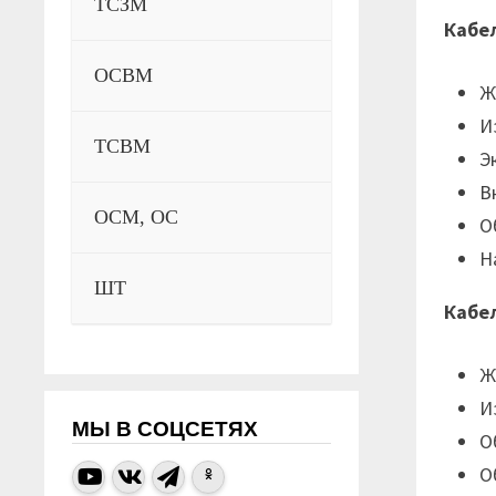
ТСЗМ
Кабе
ОСВМ
Ж
И
ТСВМ
Э
В
ОСМ, ОС
О
Н
ШТ
Кабе
Ж
И
МЫ В СОЦСЕТЯХ
О
О