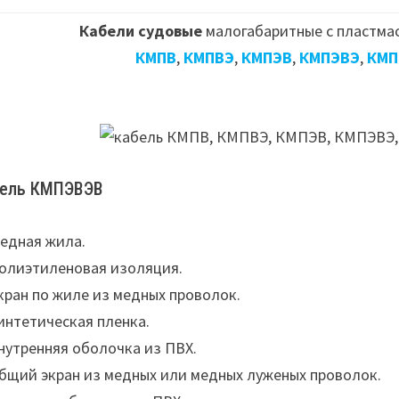
Кабели судовые
малогабаритные с пластма
КМПВ
,
КМПВЭ
,
КМПЭВ
,
КМПЭВЭ
,
КМП
бель КМПЭВЭВ
Медная жила.
Полиэтиленовая изоляция.
Экран по жиле из медных проволок.
Синтетическая пленка.
Внутренняя оболочка из ПВХ.
Общий экран из медных или медных луженых проволок.