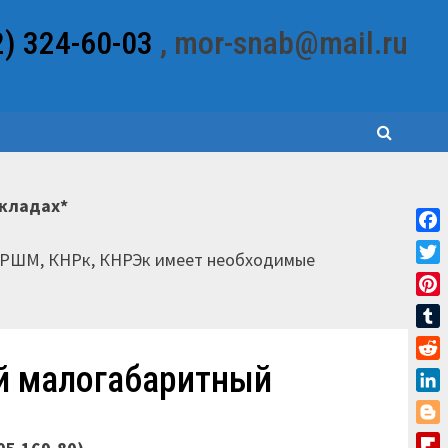
2) 324-60-03
, mor-snab@mail.ru
складах*
Fac
НРШМ, КНРк, КНРЭк имеет необходимые
Twit
Pint
Tum
й малогабаритный
Red
Link
Blo