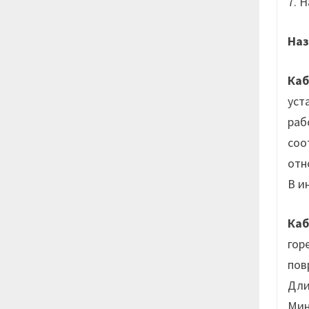
7. 
Наз
Ка
уст
раб
соо
отн
В и
Ка
гор
пов
Дли
Мин