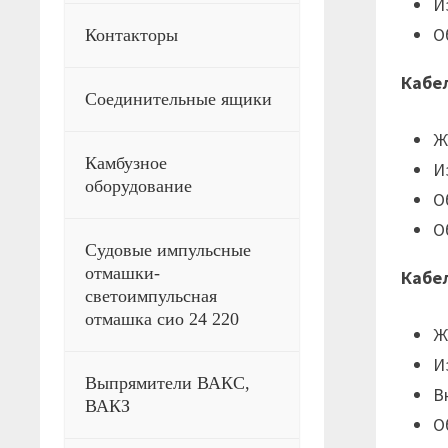
И
О
Контакторы
Кабе
Соединительные ящики
Ж
Камбузное
И
оборудование
О
О
Судовые импульсные
отмашки-
Кабе
светоимпульсная
отмашка сио 24 220
Ж
И
Выпрямители ВАКС,
В
ВАКЗ
О