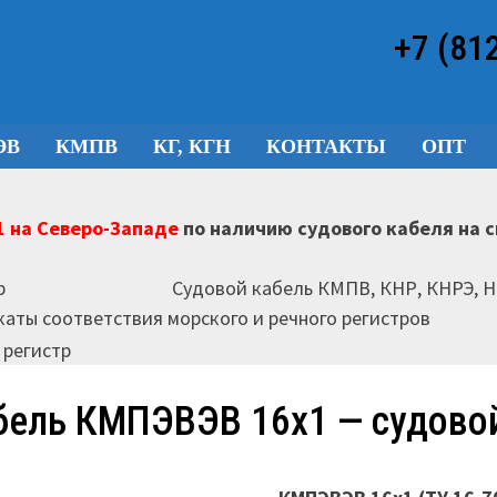
+7 (81
ЭВ
КМПВ
КГ, КГН
КОНТАКТЫ
ОПТ
 на Северо-Западе
по наличию судового кабеля на 
Судовой кабель КМПВ, КНР, КНРЭ, 
аты соответствия морского и речного регистров
бель КМПЭВЭВ 16х1 — судово