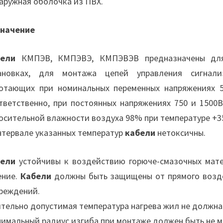
Наружная оболочка из ПВХ.
начение
бели
КМПЭВ, КМПЭВЭ, КМПЭВЭВ предназначены для
ановках, для монтажа цепей управления сигнали
отающих при номинальных переменных напряжениях 5
тветственно, при постоянных напряжениях 750 и 1500В
осительной влажности воздуха 98% при температуре +3
нтервале указанных температур
кабели
нетоксичны.
бели
устойчивы к воздействию горюче-смазочных мате
ение.
Кабели
должны быть защищены от прямого возде
реждений.
тельно допустимая температура нагрева жил не должна
имальный радиус изгиба при монтаже должен быть не 