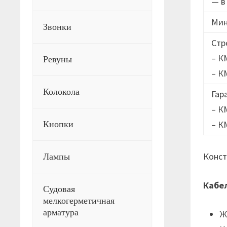
— в
Мин
Звонки
Стр
– К
Ревуны
– К
Колокола
Гар
– К
– К
Кнопки
Конст
Лампы
Кабе
Судовая
мелкогерметичная
арматура
Ж