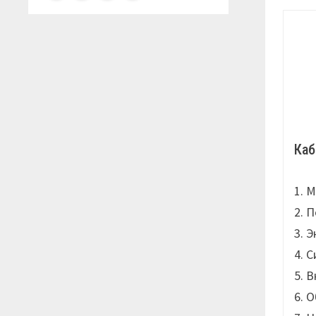
Ка
1. 
2. 
3. 
4. 
5. 
6. 