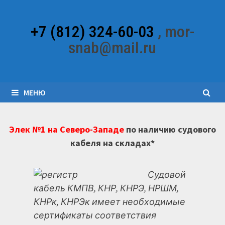
Перейти
к
+7 (812) 324-60-03
, mor-
содержимому
snab@mail.ru
МЕНЮ
Элек №1 на Северо-Западе
по наличию судового
кабеля на складах*
Судовой
кабель КМПВ, КНР, КНРЭ, НРШМ,
КНРк, КНРЭк имеет необходимые
сертификаты соответствия