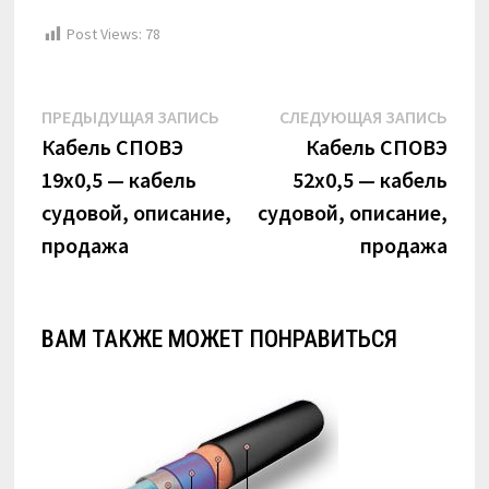
Post Views:
78
Навигация
Предыдущая
Сле
ПРЕДЫДУЩАЯ ЗАПИСЬ
СЛЕДУЮЩАЯ ЗАПИСЬ
по
запись:
запи
Кабель СПОВЭ
Кабель СПОВЭ
19х0,5 — кабель
52х0,5 — кабель
записям
судовой, описание,
судовой, описание,
продажа
продажа
ВАМ ТАКЖЕ МОЖЕТ ПОНРАВИТЬСЯ