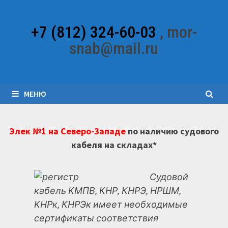
Перейти
к
+7 (812) 324-60-03
, mor-
содержимому
snab@mail.ru
МЕНЮ
Элек №1 на Северо-Западе
по наличию судового
кабеля на складах*
Судовой
кабель КМПВ, КНР, КНРЭ, НРШМ,
КНРк, КНРЭк имеет необходимые
сертификаты соответствия