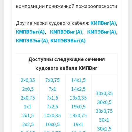
композиции пониженной пожароопасности
Другие марки судового кабеля:
КМПВнг(А)
,
КМПВЭнг(А)
,
КМПВЭВнг(А)
,
КМПЭВнг(А)
,
КМПЭВЭнг(А)
,
КМПЭВЭВнг(А)
Доступны следующие сечения
судового кабеля КМПВнг
2х0,35
7х0,75
14х1,5
2х0,5
7х1
14х2,5
30х0,35
2х0,75
7х1,5
19х0,35
30х0,5
2х1
7х2,5
19х0,5
30х0,75
2х1,5
10х0,35
19х0,75
30х1
2х2,5
10х0,5
19х1
30х1,5