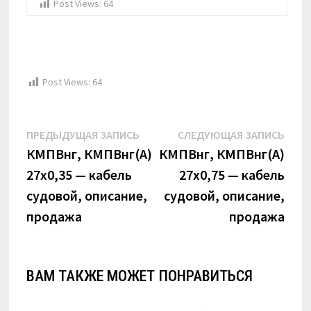
Post Views:
64
Post Views:
64
Навигация
Предыдущая
Сле
ПРЕДЫДУЩАЯ ЗАПИСЬ
СЛЕДУЮЩАЯ ЗАПИСЬ
по
запись:
запи
КМПВнг, КМПВнг(А)
КМПВнг, КМПВнг(А)
27х0,35 — кабель
27х0,75 — кабель
записям
судовой, описание,
судовой, описание,
продажа
продажа
ВАМ ТАКЖЕ МОЖЕТ ПОНРАВИТЬСЯ