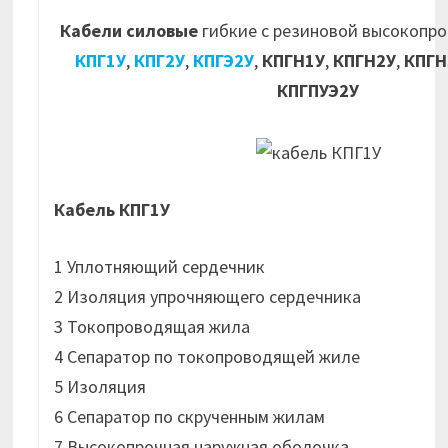
Кабели силовые
гибкие с резиновой высокопр
КПГ1У
,
КПГ2У
,
КПГЭ2У
,
КПГН1У
,
КПГН2У
,
КПГН
КПГПУЭ2У
Кабель КПГ1У
1 Уплотняющий сердечник
2 Изоляция упрочняющего сердечника
3 Токопроводящая жила
4 Сепаратор по токопроводящей жиле
5 Изоляция
6 Сепаратор по скрученным жилам
7 Высокопрочная наружная оболочка