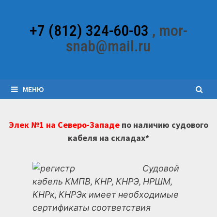
Перейти
к
+7 (812) 324-60-03
, mor-
содержимому
snab@mail.ru
МЕНЮ
Элек №1 на Северо-Западе
по наличию судового
кабеля на складах*
Судовой
кабель КМПВ, КНР, КНРЭ, НРШМ,
КНРк, КНРЭк имеет необходимые
сертификаты соответствия