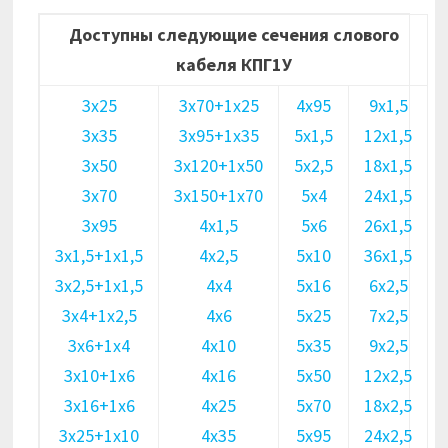
Доступны следующие сечения слового
кабеля КПГ1У
3х25
3х70+1х25
4х95
9х1,5
3х35
3х95+1х35
5х1,5
12х1,5
3х50
3х120+1х50
5х2,5
18х1,5
3х70
3х150+1х70
5х4
24х1,5
3х95
4х1,5
5х6
26х1,5
3х1,5+1х1,5
4х2,5
5х10
36х1,5
3х2,5+1х1,5
4х4
5х16
6х2,5
3х4+1х2,5
4х6
5х25
7х2,5
3х6+1х4
4х10
5х35
9х2,5
3х10+1х6
4х16
5х50
12х2,5
3х16+1х6
4х25
5х70
18х2,5
3х25+1х10
4х35
5х95
24х2,5