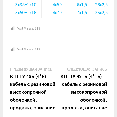
3х35+1х10
4х50
6х1,5
26х2,5
3х50+1х16
4х70
7х1,5
36х2,5
Post Views:
118
Post Views:
118
Навигация
Предыдущая
Сле
ПРЕДЫДУЩАЯ ЗАПИСЬ
СЛЕДУЮЩАЯ ЗАПИСЬ
по
запись:
запи
КПГ1У 4х6 (4*6) —
КПГ1У 4х16 (4*16) —
кабель с резиновой
кабель с резиновой
записям
высокопрочной
высокопрочной
оболочкой,
оболочкой,
продажа, описание
продажа, описание