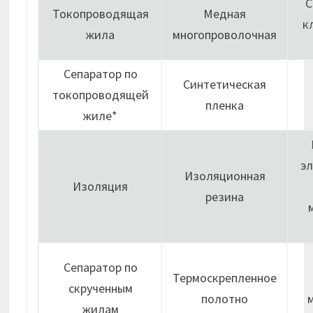
С
Токопроводящая
Медная
к
жила
многопроволочная
Сепаратор по
Синтетическая
токопроводящей
пленка
жиле*
э
Изоляционная
Изоляция
резина
Сепаратор по
Термоскрепленное
скрученным
полотно
жилам