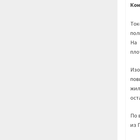
Кон
Ток
пол
На 
пло
Изо
пов
жил
ост
По 
из 