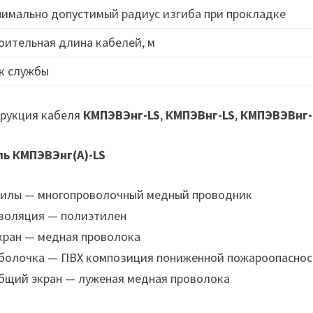
имально допустимый радиус изгиба при прокладке
оительная длина кабелей, м
к службы
рукция кабеля
КМПЭВЭнг-LS
,
КМПЭВнг-LS
,
КМПЭВЭВнг-
ль КМПЭВЭнг(А)-LS
илы — многопроволочный медный проводник
золяция — полиэтилен
кран — медная проволока
болочка — ПВХ композиция пониженной пожароопаснос
бщий экран — луженая медная проволока