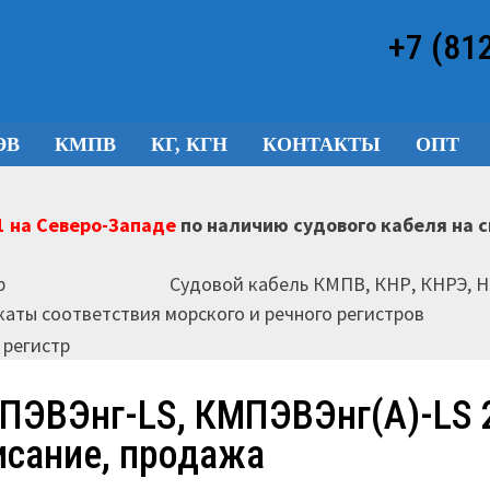
+7 (81
ЭВ
КМПВ
КГ, КГН
КОНТАКТЫ
ОПТ
 на Северо-Западе
по наличию судового кабеля на 
Судовой кабель КМПВ, КНР, КНРЭ, 
аты соответствия морского и речного регистров
ПЭВЭнг-LS, КМПЭВЭнг(А)-LS 2
исание, продажа