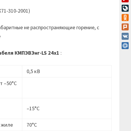
Flip
К71-310-2001)
Live
Odn
абаритные не распространяющие горение, с
Plur
е
VK
Mail
абеля
КМПЭВЭнг-LS 24х1
:
0,5 кВ
т –50°C
–15°C
 жиле
70°C