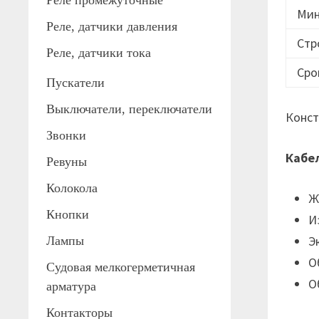
Реле промежуточные
Мин
Реле, датчики давления
Стр
Реле, датчики тока
Сро
Пускатели
Выключатели, переключатели
Конст
Звонки
Кабе
Ревуны
Колокола
Ж
Кнопки
И
Э
Лампы
О
Судовая мелкогерметичная
О
арматура
Контакторы