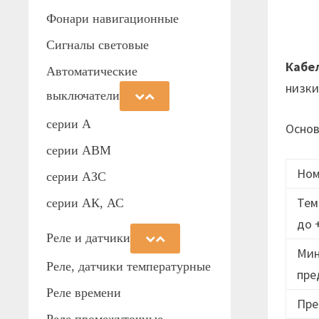
Фонари навигационные
Сигналы световые
Кабе
Автоматические
низки
выключатели
серии А
Основ
серии АВМ
Ном
cерии АЗС
Тем
серии АК, АС
до 
Реле и датчики
Мин
Реле, датчики температурные
пре
Реле времени
Пре