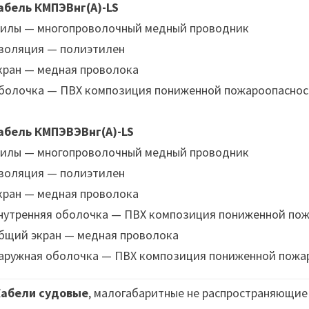
абель КМПЭВнг(А)-LS
илы — многопроволочный медный проводник
золяция — полиэтилен
кран — медная проволока
болочка — ПВХ композиция пониженной пожароопаснос
абель КМПЭВЭВнг(А)-LS
илы — многопроволочный медный проводник
золяция — полиэтилен
кран — медная проволока
нутренняя оболочка — ПВХ композиция пониженной по
бщий экран — медная проволока
аружная оболочка — ПВХ композиция пониженной пожа
Кабели судовые
, малогабаритные не распространяющие 