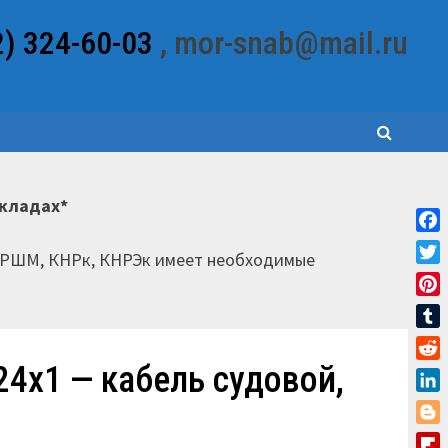
2) 324-60-03
, mor-snab@mail.ru
складах*
Fac
НРШМ, КНРк, КНРЭк имеет необходимые
Twit
Pint
Tum
4х1 — кабель судовой,
Red
Link
Blo