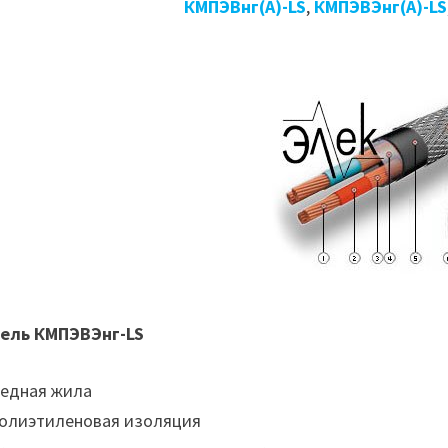
КМПЭВнг(А)-LS
,
КМПЭВЭнг(А)-LS
ель КМПЭВЭнг-LS
Медная жила
Полиэтиленовая изоляция