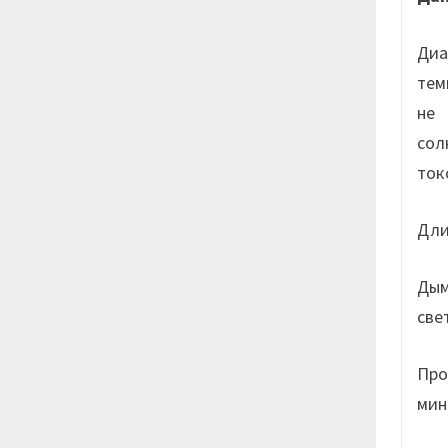
Диа
тем
не 
сол
ток
Дли
Ды
све
Про
мин