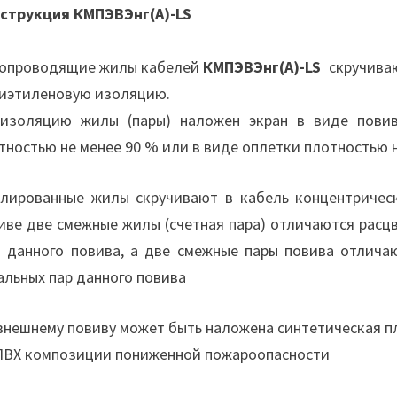
струкция КМПЭВЭнг(А)-LS
опроводящие жилы кабелей
КМПЭВЭнг(А)-LS
скручиваю
иэтиленовую изоляцию.
изоляцию жилы (пары) наложен экран в виде пови
тностью не менее 90 % или в виде оплетки плотностью 
лированные жилы скручивают в кабель концентричес
иве две смежные жилы (счетная пара) отличаются расц
 данного повива, а две смежные пары повива отлича
альных пар данного повива
внешнему повиву может быть наложена синтетическая п
ПВХ композиции пониженной пожароопасности