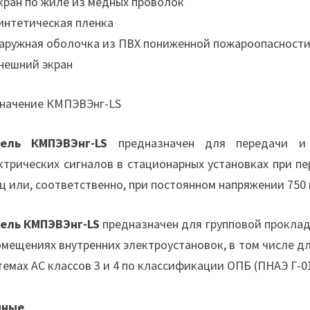
Экран по жиле из медных проволок
Синтетическая пленка
Наружная оболочка из ПВХ пониженной пожароопасност
Внешний экран
начение КМПЭВЭнг-LS
бель КМПЭВЭнг-LS
предназначен для передачи и 
ктрических сигналов в стационарных установках при п
Гц или, соответственно, при постоянном напряжении 750 
ель КМПЭВЭнг-LS
предназначен для групповой проклад
омещениях внутренних электроустановок, в том числе д
темах АС классов 3 и 4 по классификации ОПБ (ПНАЭ Г-01
нные