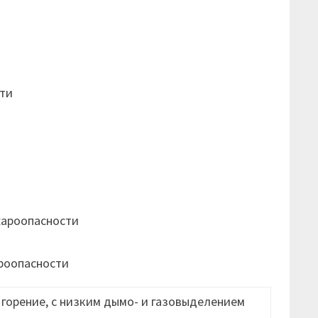
ти
жароопасности
роопасности
горение, с низким дымо- и газовыделением