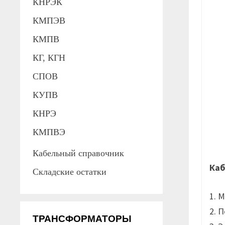
КНРЭК
КМПЭВ
КМПВ
КГ, КГН
СПОВ
КУПВ
КНРЭ
КМПВЭ
Кабельный справочник
Каб
Складские остатки
1. 
2. 
ТРАНСФОРМАТОРЫ