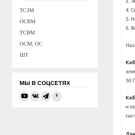
3. 
4. 
ТСЗМ
5. 
ОСВМ
6. 
ТСВМ
ОСМ, ОС
Наз
ШТ
Ка
эле
50 
МЫ В СОЦСЕТЯХ
Каб
и п
сис
Да