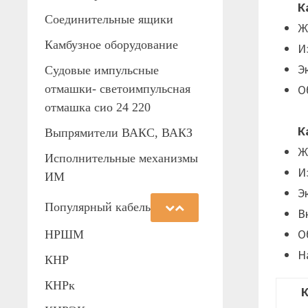
К
Соединительные ящики
Ж
Камбузное оборудование
И
Э
Судовые импульсные
отмашки- светоимпульсная
О
отмашка сио 24 220
К
Выпрямители ВАКС, ВАКЗ
Ж
Исполнительные механизмы
И
ИМ
Э
Популярный кабель
В
О
НРШМ
Н
КНР
КНРк