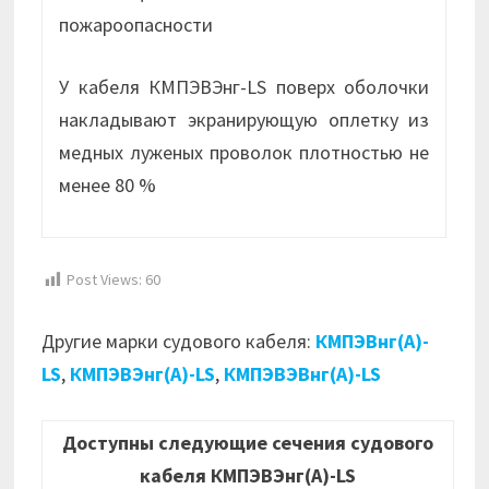
пожароопасности
У кабеля КМПЭВЭнг-LS поверх оболочки
накладывают экранирующую оплетку из
медных луженых проволок плотностью не
менее 80 %
Post Views:
60
Другие марки судового кабеля:
КМПЭВнг(А)-
LS
,
КМПЭВЭнг(А)-LS
,
КМПЭВЭВнг(А)-LS
Доступны следующие сечения судового
кабеля КМПЭВЭнг(А)-LS