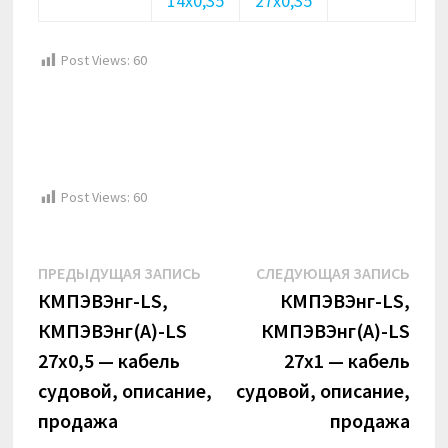
14х0,35
27х0,35
Post Views:
60
Post Views:
60
Навигация
Предыдущая
Сле
ПРЕДЫДУЩАЯ ЗАПИСЬ
СЛЕДУЮЩАЯ ЗАПИСЬ
по
запись:
запи
КМПЭВЭнг-LS,
КМПЭВЭнг-LS,
КМПЭВЭнг(А)-LS
КМПЭВЭнг(А)-LS
записям
27х0,5 — кабель
27х1 — кабель
судовой, описание,
судовой, описание,
продажа
продажа