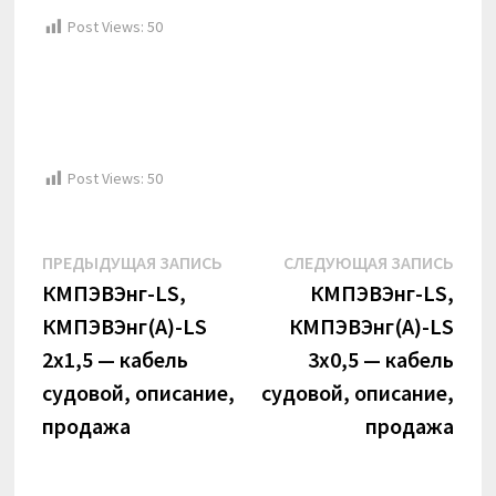
Post Views:
50
Post Views:
50
Навигация
Предыдущая
Сле
ПРЕДЫДУЩАЯ ЗАПИСЬ
СЛЕДУЮЩАЯ ЗАПИСЬ
по
запись:
запи
КМПЭВЭнг-LS,
КМПЭВЭнг-LS,
КМПЭВЭнг(А)-LS
КМПЭВЭнг(А)-LS
записям
2х1,5 — кабель
3х0,5 — кабель
судовой, описание,
судовой, описание,
продажа
продажа