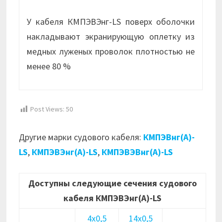
У кабеля КМПЭВЭнг-LS поверх оболочки
накладывают экранирующую оплетку из
медных луженых проволок плотностью не
менее 80 %
Post Views:
50
Другие марки судового кабеля:
КМПЭВнг(А)-
LS
,
КМПЭВЭнг(А)-LS
,
КМПЭВЭВнг(А)-LS
Доступны следующие сечения судового
кабеля КМПЭВЭнг(А)-LS
4х0,5
14х0,5