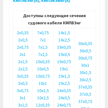
КМПЭВЭнг(А)
,
КМПЭВЭВнг(А)
Доступны следующие сечения
судового кабеля КМПВЭнг
2х0,35
7х0,75
14х1,5
2х0,5
7х1
14х2,5
30х0,35
2х0,75
7х1,5
19х0,35
30х0,5
2х1
7х2,5
19х0,5
30х0,75
2х1,5
10х0,35
19х0,75
30х1
2х2,5
10х0,5
19х1
30х1,5
3х0,35
10х0,75
19х1,5
30х2,5
3х0,5
10х1
19х2,5
37х0,35
3х0,75
10х1,5
24х0,35
37х0,5
3х1
10х2,5
24х0,5
37х0,75
3х1,5
12х0,35
24х0,75