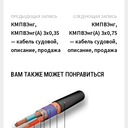
Навигация
Предыдущая
Сле
ПРЕДЫДУЩАЯ ЗАПИСЬ
СЛЕДУЮЩАЯ ЗАПИСЬ
по
запись:
запи
КМПВЭнг,
КМПВЭнг,
КМПВЭнг(А) 3х0,35
КМПВЭнг(А) 3х0,75
записям
— кабель судовой,
— кабель судовой,
описание, продажа
описание, продажа
ВАМ ТАКЖЕ МОЖЕТ ПОНРАВИТЬСЯ