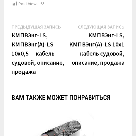
Post Views:
65
Навигация
Предыдущая
Сле
ПРЕДЫДУЩАЯ ЗАПИСЬ
СЛЕДУЮЩАЯ ЗАПИСЬ
по
запись:
запи
КМПВЭнг-LS,
КМПВЭнг-LS,
КМПВЭнг(А)-LS
КМПВЭнг(А)-LS 10х1
записям
10х0,5 — кабель
— кабель судовой,
судовой, описание,
описание, продажа
продажа
ВАМ ТАКЖЕ МОЖЕТ ПОНРАВИТЬСЯ