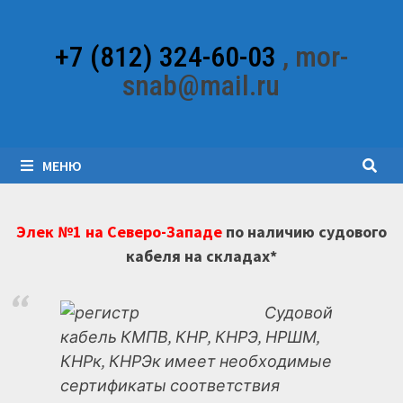
Перейти
к
+7 (812) 324-60-03
, mor-
содержимому
snab@mail.ru
МЕНЮ
Элек №1 на Северо-Западе
по наличию судового
кабеля на складах*
Судовой
кабель КМПВ, КНР, КНРЭ, НРШМ,
КНРк, КНРЭк имеет необходимые
сертификаты соответствия