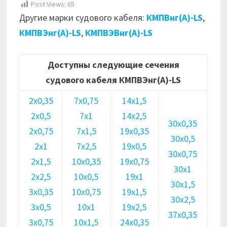
Post Views:
65
Другие марки судового кабеля:
КМПВнг(А)-LS
,
КМПВЭнг(А)-LS
,
КМПВЭВнг(А)-LS
Доступны следующие сечения
судового кабеля КМПВЭнг(А)-LS
2х0,35
7х0,75
14х1,5
2х0,5
7х1
14х2,5
30х0,35
2х0,75
7х1,5
19х0,35
30х0,5
2х1
7х2,5
19х0,5
30х0,75
2х1,5
10х0,35
19х0,75
30х1
2х2,5
10х0,5
19х1
30х1,5
3х0,35
10х0,75
19х1,5
30х2,5
3х0,5
10х1
19х2,5
37х0,35
3х0,75
10х1,5
24х0,35