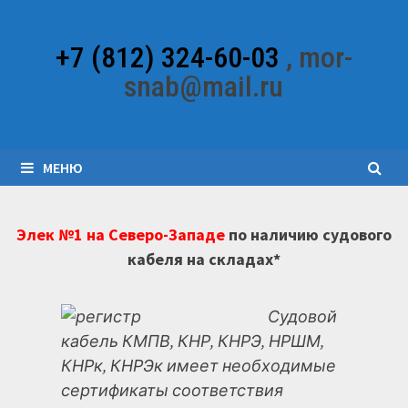
Перейти
к
+7 (812) 324-60-03
, mor-
содержимому
snab@mail.ru
МЕНЮ
Элек №1 на Северо-Западе
по наличию судового
кабеля на складах*
Судовой
кабель КМПВ, КНР, КНРЭ, НРШМ,
КНРк, КНРЭк имеет необходимые
сертификаты соответствия