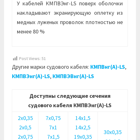
У кабелей КМПВЭнг-LS поверх оболочки
накладывают экранирующую оплетку из
медных луженых проволок плотностью не
менее 80 %
Post Views:
51
Другие марки судового кабеля:
КМПВнг(А)-LS
,
КМПВЭнг(А)-LS
,
КМПВЭВнг(А)-LS
Доступны следующие сечения
судового кабеля КМПВЭнг(А)-LS
2х0,35
7х0,75
14х1,5
2х0,5
7х1
14х2,5
30х0,35
2х0,75
7х1,5
19х0,35