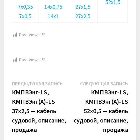
52х1,5
7х0,35
14х0,75
27х1,5
7х0,5
14х1
27х2,5
Post Views:
51
Post Views:
51
Навигация
Предыдущая
Сле
ПРЕДЫДУЩАЯ ЗАПИСЬ
СЛЕДУЮЩАЯ ЗАПИСЬ
по
запись:
запи
КМПВЭнг-LS,
КМПВЭнг-LS,
КМПВЭнг(А)-LS
КМПВЭнг(А)-LS
записям
37х2,5 — кабель
52х0,5 — кабель
судовой, описание,
судовой, описание,
продажа
продажа