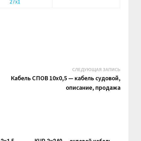
27х1
Следую
СЛЕДУЮЩАЯ ЗАПИСЬ
запись:
Кабель СПОВ 10х0,5 — кабель судовой,
описание, продажа