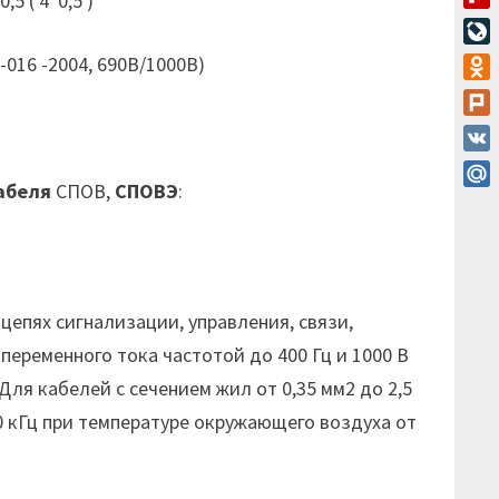
5 ( 4*0,5 )
Flip
Live
9-016 -2004, 690В/1000В)
Odn
Plur
VK
абеля
СПОВ,
СПОВЭ
:
Mail
епях сигнализации, управления, связи,
переменного тока частотой до 400 Гц и 1000 В
Для кабелей с сечением жил от 0,35 мм2 до 2,5
0 кГц при температуре окружающего воздуха от