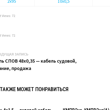
2х95
10х0,5
t Views:
72
t Views:
72
игация
Предыдущая
ЫДУЩАЯ ЗАПИСЬ
запись:
ль СПОВ 48х0,35 — кабель судовой,
ание, продажа
писям
 ТАКЖЕ МОЖЕТ ПОНРАВИТЬСЯ