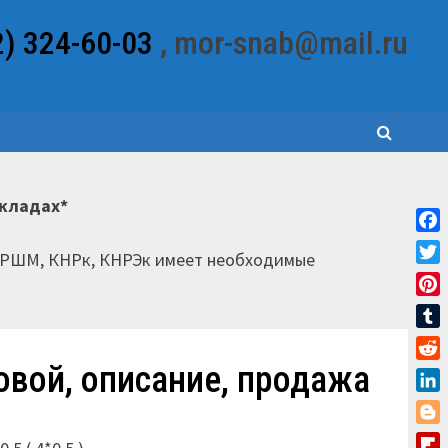
2) 324-60-03
, mor-snab@mail.ru
складах*
Fac
НРШМ, КНРк, КНРЭк имеет необходимые
Twit
Pint
Tum
овой, описание, продажа
Red
Link
Blo