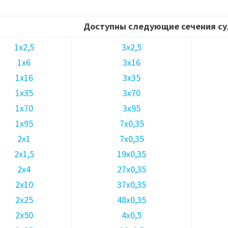
Доступны следующие сечения су
1х2,5
3х2,5
1х6
3х16
1х16
3х35
1х35
3х70
1х70
3х95
1х95
7х0,35
2х1
7х0,35
2х1,5
19х0,35
2х4
27х0,35
2х10
37х0,35
2х25
48х0,35
2х50
4х0,5