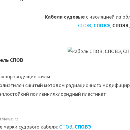
Кабели судовые
с изоляцией из об
СПОВ
,
СПОВЭ
,
СПОЭВ
ель СПОВ
Токопроводящие жилы
Полиэтилен сшитый методом радиационного модифицир
Теплостойкий поливинилхлоридный пластикат
t Views:
72
е марки судового кабеля:
СПОВ
,
СПОВЭ