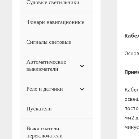
Судовые светильники
Фонари навигационные
Кабе
Сигналы световые
Основ
Автоматические
выключатели
Прим
Реле и датчики
Кабел
освещ
посто
Пускатели
мм2 д
минус
Выключатели,
переключатели