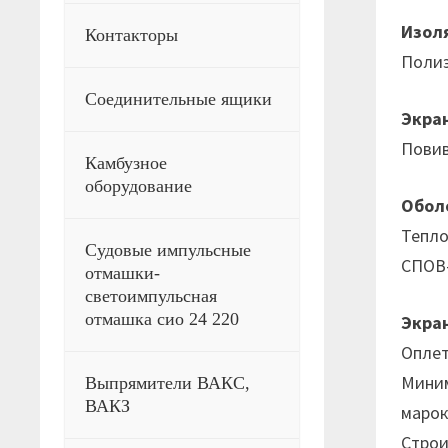
Изол
Контакторы
Поли
Соединительные ящики
Экра
Повив
Камбузное
оборудование
Обол
Тепло
Судовые импульсные
СПОВ-
отмашки-
светоимпульсная
отмашка сио 24 220
Экра
Оплет
Миним
Выпрямители ВАКС,
ВАКЗ
марок
Строи