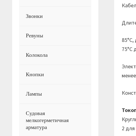
Кабел
Звонки
Длите
Ревуны
85°С,
75°С 
Колокола
Элект
Кнопки
менее
Конст
Лампы
Токо
Судовая
Кругл
мелкогерметичная
арматура
2 для