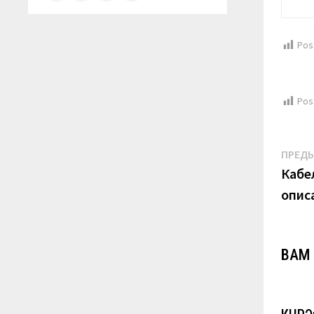
Pos
Pos
Нав
ПРЕД
по
Кабе
опис
за
ВАМ