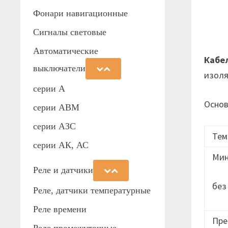
Фонари навигационные
Сигналы световые
Автоматические
Кабел
выключатели
изоля
серии А
Основ
серии АВМ
cерии АЗС
Тем
серии АК, АС
Мин
Реле и датчики
без
Реле, датчики температурные
Реле времени
Пре