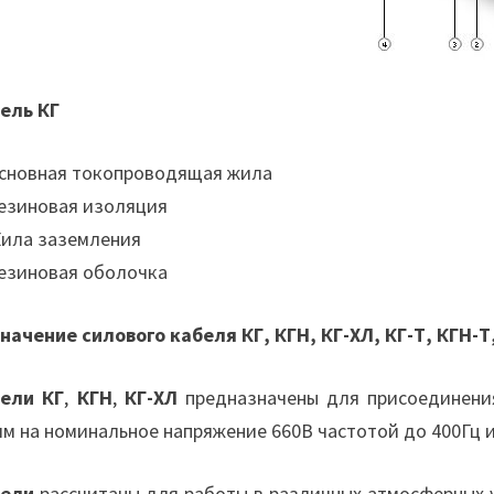
ель КГ
Основная токопроводящая жила
Резиновая изоляция
Жила заземления
Резиновая оболочка
начение силового кабеля КГ, КГН, КГ-ХЛ, КГ-Т, КГН-Т
ели КГ
,
КГН
,
КГ-ХЛ
предназначены для присоединени
ям на номинальное напряжение 660В частотой до 400Гц 
бели
рассчитаны для работы в различных атмосферных 