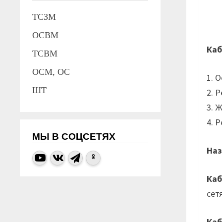
ТСЗМ
ОСВМ
Каб
ТСВМ
ОСМ, ОС
1. 
ШТ
2. 
3. 
4. 
МЫ В СОЦСЕТЯХ
Наз
Каб
сет
Ка