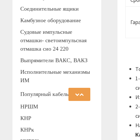
Соединительные ящики
Камбузное оборудование
Гар
Судовые импульсные
отмашки- светоимпульсная
отмашка сио 24 220
Выпрямители ВАКС, ВАКЗ
Т
Исполнительные механизмы
1
ИМ
с
Популярный кабель
И
2
НРШМ
с
КНР
Н
КНРк
К