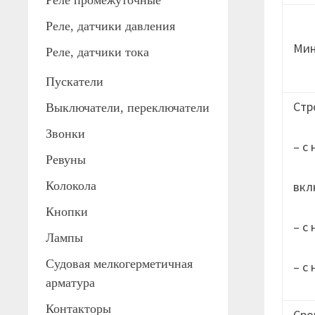
Реле промежуточные
Реле, датчики давления
Мин
Реле, датчики тока
Пускатели
Стр
Выключатели, переключатели
Звонки
– с
Ревуны
Колокола
вкл
Кнопки
– с
Лампы
Судовая мелкогерметичная
– с
арматура
Контакторы
Сро