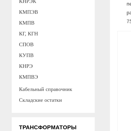
КНРЭК
п
КМПЭВ
р
7
КМПВ
КГ, КГН
СПОВ
КУПВ
КНРЭ
КМПВЭ
Кабельный справочник
Складские остатки
ТРАНСФОРМАТОРЫ