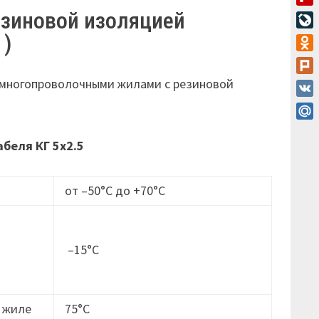
Flip
езиновой изоляцией
Live
 )
Odn
Plur
и многопроволочными жилами с резиновой
VK
Mail
абеля КГ 5х2.5
от –50°С до +70°С
–15°С
 жиле
75°С