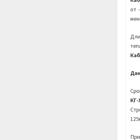
от 
мен
Дли
теп
Ка
Да
Сро
КГ-
Стр
125
При