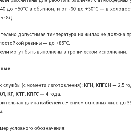
-40 до +50°С в обычном, и от -60 до +50°С — в холодо
ее 8Д.
тельно допустимая температура на жилах не должна п
лостойкой резины — до +85°С.
бели
могут быть выполнены в тропическом исполнении.
нные
к службы (с момента изготовления):
КГН
,
КПГСН
— 2,5 го
ХЛ
,
КГ
,
КТГ
,
КПГС
— 4 года.
оительная длина
кабелей
сечением основных жил: до 35
м.
мер условного обозначения: