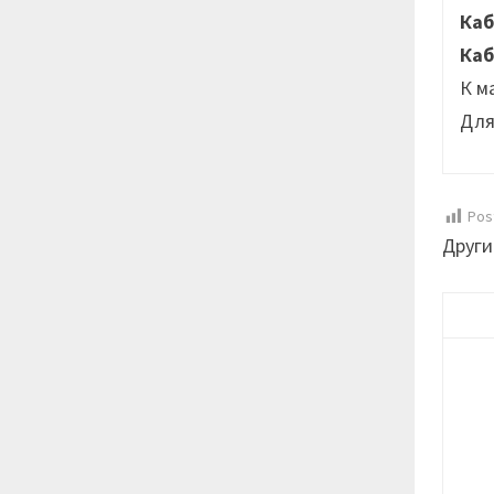
Каб
Каб
К м
Для
Pos
Други