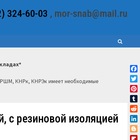
2) 324-60-03
, mor-snab@mail.ru
складах*
Fac
НРШМ, КНРк, КНРЭк имеет необходимые
Twit
Pint
Tum
й, с резиновой изоляцией
Red
Link
Blo