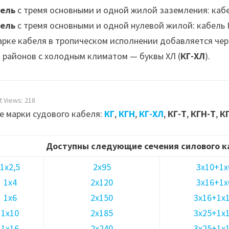
ель
с тремя основными и одной жилой заземления: каб
ель
с тремя основными и одной нулевой жилой: кабель К
арке кабеля в тропическом исполнении добавляется чере
 районов с холодным климатом — буквы ХЛ (
КГ-ХЛ
).
t Views:
218
е марки судового кабеля:
КГ
,
КГН
,
КГ-ХЛ
,
КГ-Т
,
КГН-Т
,
К
Доступны следующие сечения силового к
1х2,5
2х95
3х10+1х
1х4
2х120
3х16+1х
1х6
2х150
3х16+1х
1х10
2х185
3х25+1х
1х16
2х240
3х25+1х