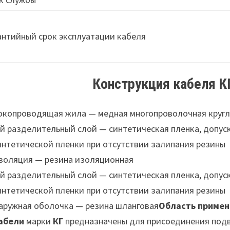
антийный срок эксплуатации кабеля
Конструкция кабеля К
окопроводящая жила — медная многопроволочная кругло
-й разделительный слой — синтетическая пленка, допус
интетической пленки при отсутствии залипания резины
золяция — резина изоляционная
-й разделительный слой — синтетическая пленка, допус
интетической пленки при отсутствии залипания резины
аружная оболочка — резина шланговая
Область примене
абели
марки
КГ
предназначены для присоединения подв