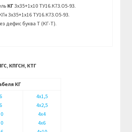
ель
КГ
3х35+1х10 ТУ16.К73.О5-93.
Гн 3х35+1х16 ТУ16.К73.О5-93.
з дефис буква Т (КГ-Т).
ПГС
,
КПГСН
,
КТГ
абеля КГ
6
4х1,5
6
4х2,5
10
4х4
10
4х6
16
4х10