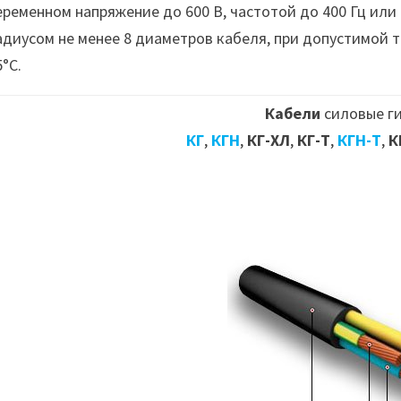
еременном напряжение до 600 В, частотой до 400 Гц или
адиусом не менее 8 диаметров кабеля, при допустимой 
5°С.
Кабели
силовые г
КГ
,
КГН
,
КГ-ХЛ
,
КГ-Т
,
КГН-Т
,
К