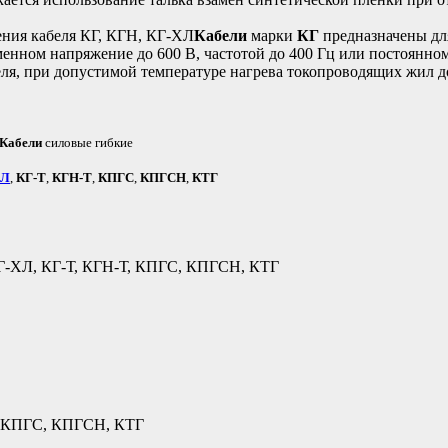
ния кабеля КГ, КГН, КГ-ХЛ
Кабели
марки
КГ
предназначены дл
енном напряжение до 600 В, частотой до 400 Гц или постоянн
еля, при допустимой температуре нагрева токопроводящих жил д
Кабели
силовые гибкие
ХЛ
,
КГ-Т
,
КГН-Т
,
КПГС
,
КПГСН
,
КТГ
Т, КПГС, КПГСН, КТГ