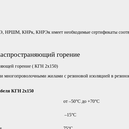
Э, НРШМ, КНРк, КНРЭк имеет необходимые сертификаты соотв
 распространяющий горение
няющей горение ( КГН 2х150)
ыми многопроволочными жилами с резиновой изоляцией в резино
абеля КГН 2х150
от –50°С до +70°С
–15°С
е
75°С