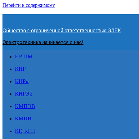
Перейти к содержимому
Общество с ограниченной ответственностью ЭЛЕК
Электротехника начинается с нас!
НРШМ
КНР
КНРк
КНРЭк
КМПЭВ
КМПВ
КГ, КГН