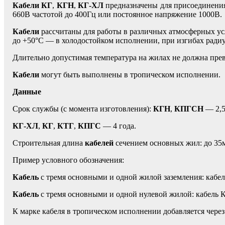
Кабели КГ
,
КГН
,
КГ-ХЛ
предназначены для присоединени
660В частотой до 400Гц или постоянное напряжение 1000В.
Кабели
рассчитаны для работы в различных атмосферных усл
до +50°С — в холодостойком исполнении, при изгибах радиу
Длительно допустимая температура на жилах не должна пре
Кабели
могут быть выполнены в тропическом исполнении.
Данные
Срок службы (с момента изготовления):
КГН
,
КПГСН
— 2,5
КГ-ХЛ
,
КГ
,
КТГ
,
КПГС
— 4 года.
Строительная длина
кабелей
сечением основных жил: до 35м
Пример условного обозначения:
Кабель
с тремя основными и одной жилой заземления: кабе
Кабель
с тремя основными и одной нулевой жилой: кабель 
К марке кабеля в тропическом исполнении добавляется через 