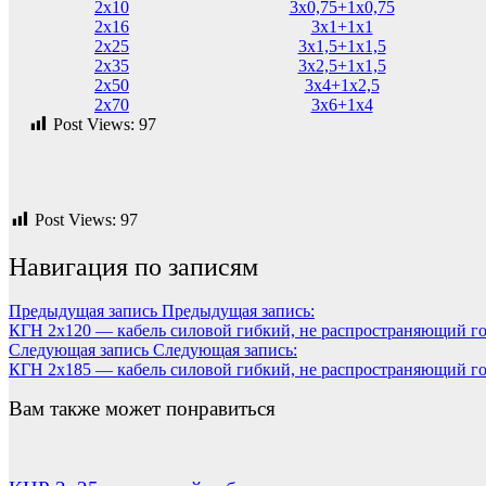
2х10
3х0,75+1х0,75
2х16
3х1+1х1
2х25
3х1,5+1х1,5
2х35
3х2,5+1х1,5
2х50
3х4+1х2,5
2х70
3х6+1х4
Post Views:
97
Post Views:
97
Навигация по записям
Предыдущая запись
Предыдущая запись:
КГН 2х120 — кабель силовой гибкий, не распространяющий г
Следующая запись
Следующая запись:
КГН 2х185 — кабель силовой гибкий, не распространяющий г
Вам также может понравиться