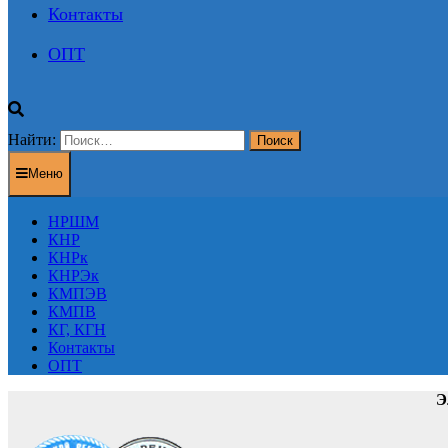
Контакты
ОПТ
Найти:
Меню
НРШМ
КНР
КНРк
КНРЭк
КМПЭВ
КМПВ
КГ, КГН
Контакты
ОПТ
Э