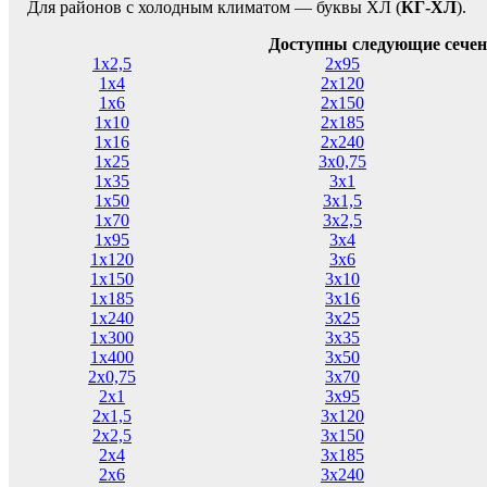
Для районов с холодным климатом — буквы ХЛ (
КГ-ХЛ
).
Доступны следующие сечен
1х2,5
2х95
1х4
2х120
1х6
2х150
1х10
2х185
1х16
2х240
1х25
3х0,75
1х35
3х1
1х50
3х1,5
1х70
3х2,5
1х95
3х4
1х120
3х6
1х150
3х10
1х185
3х16
1х240
3х25
1х300
3х35
1х400
3х50
2х0,75
3х70
2х1
3х95
2х1,5
3х120
2х2,5
3х150
2х4
3х185
2х6
3х240