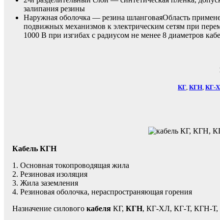
залипания резины
Наружная оболочка — резина шланговаяОбласть примене
подвижных механизмов к электрическим сетям при перем
1000 В при изгибах с радиусом не менее 8 диаметров каб
КГ
,
КГН
,
КГ-
Кабель КГН
1. Основная токопроводящая жила
2. Резиновая изоляция
3. Жила заземления
4. Резиновая оболочка, нераспространяющая горения
Назначение силового
кабеля
КГ,
КГН
, КГ-ХЛ, КГ-Т, КГН-