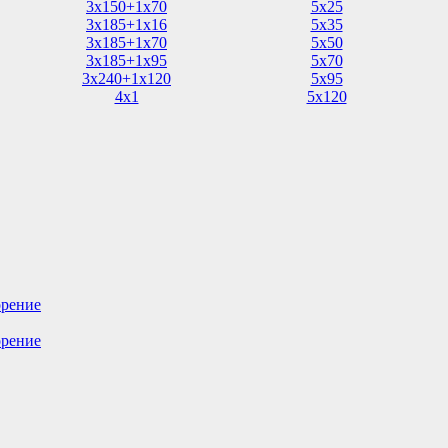
3х150+1х70
5х25
3х185+1х16
5х35
3х185+1х70
5х50
3х185+1х95
5х70
3х240+1х120
5х95
4х1
5х120
орение
орение