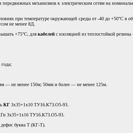
я передвижных механизмов к электрическим сетям на номиналь
овиях при температуре окружающей среды от -40 до +50°С в об
сом не менее 8Д.
вышать +75°С, для
кабелей
с изоляцией из теплостойкой резины
 года;
м — не менее 150м; 50мм и более — не менее 125м.
ль
КГ
3х35+1х10 ТУ16.К73.О5-93.
КГн 3х35+1х16 ТУ16.К73.О5-93.
дефис буква Т (КГ-Т).