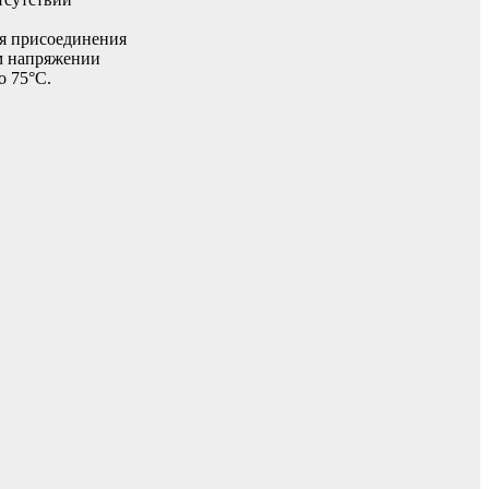
я присоединения
ом напряжении
о 75°С.