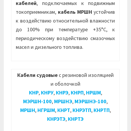
кабелей
, подключаемых к подвижным
токоприемникам,
кабель МРШН
устойчив
к воздействию относительной влажности
до 100% при температуре +35°С, к
периодическому воздействию смазочных
масел и дизельного топлива.
Кабели судовые
с резиновой изоляцией
и оболочкой
КНР
,
КНРУ
,
КНРЭ
,
КНРП
,
НРШМ
,
МЭРШН-100
,
МРШНЭ
,
МЭРШНЭ-100
,
МРШН
,
НГРШМ
,
КНРТ
,
КНРЭТП
,
КНРТП
,
КНРЭТЭ
,
КНРТЭ