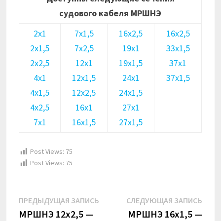
судового кабеля МРШНЭ
2х1
7х1,5
16х2,5
16х2,5
2х1,5
7х2,5
19х1
33х1,5
2х2,5
12х1
19х1,5
37х1
4х1
12х1,5
24х1
37х1,5
4х1,5
12х2,5
24х1,5
4х2,5
16х1
27х1
7х1
16х1,5
27х1,5
Post Views:
75
Post Views:
75
Навигация
Предыдущая
Сле
ПРЕДЫДУЩАЯ ЗАПИСЬ
СЛЕДУЮЩАЯ ЗАПИСЬ
по
запись:
запи
МРШНЭ 12х2,5 —
МРШНЭ 16х1,5 —