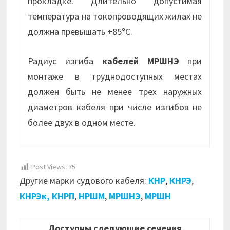
прокладке. Длительно допустимая
температура на токопроводящих жилах не
должна превышать +85°С.
Радиус изгиба
кабелей МРШНЭ
при
монтаже в труднодоступных местах
должен быть не менее трех наружных
диаметров кабеля при числе изгибов не
более двух в одном месте.
Post Views:
75
Другие марки судового кабеля:
КНР
,
КНРЭ
,
КНРЭк,
КНРП
,
НРШМ
,
МРШНЭ
,
МРШН
Доступны следующие сечения