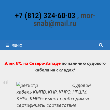
Перейти
к
+7 (812) 324-60-03
, mor-
содержимому
snab@mail.ru
МЕНЮ
Элек №1 на Северо-Западе
по наличию судового
кабеля на складах*
Судовой
кабель КМПВ, КНР, КНРЭ, НРШМ,
КНРк, КНРЭк имеет необходимые
сертификаты соответствия