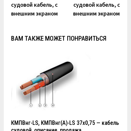
судовой кабель, с
судовой кабель, с
записям
внешним экраном
внешним экраном
ВАМ ТАКЖЕ МОЖЕТ ПОНРАВИТЬСЯ
КМПВнг-LS, КМПВнг(А)-LS 37х0,75 — кабель
судовой, описание, продажа