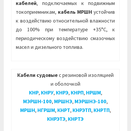
кабелей
, подключаемых к подвижным
токоприемникам,
кабель МРШН
устойчив
к воздействию относительной влажности
до 100% при температуре +35°С, к
периодическому воздействию смазочных
масел и дизельного топлива.
Кабели судовые
с резиновой изоляцией
и оболочкой
КНР
,
КНРУ
,
КНРЭ
,
КНРП
,
НРШМ
,
МЭРШН-100
,
МРШНЭ
,
МЭРШНЭ-100
,
МРШН
,
НГРШМ
,
КНРТ
,
КНРЭТП
,
КНРТП
,
КНРЭТЭ
,
КНРТЭ