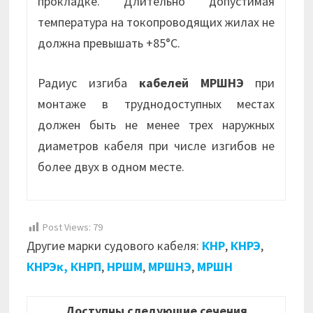
прокладке. Длительно допустимая
температура на токопроводящих жилах не
должна превышать +85°С.
Радиус изгиба
кабелей МРШНЭ
при
монтаже в труднодоступных местах
должен быть не менее трех наружных
диаметров кабеля при числе изгибов не
более двух в одном месте.
Post Views:
79
Другие марки судового кабеля:
КНР
,
КНРЭ
,
КНРЭк,
КНРП
,
НРШМ
,
МРШНЭ
,
МРШН
Доступны следующие сечения