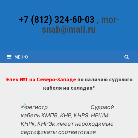
Перейти
к
+7 (812) 324-60-03
, mor-
содержимому
snab@mail.ru
МЕНЮ
Элек №1 на Северо-Западе
по наличию судового
кабеля на складах*
Судовой
кабель КМПВ, КНР, КНРЭ, НРШМ,
КНРк, КНРЭк имеет необходимые
сертификаты соответствия