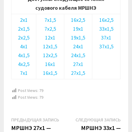
судового кабеля МРШНЭ
2х1
7х1,5
16х2,5
16х2,5
2х1,5
7х2,5
19х1
33х1,5
2х2,5
12х1
19х1,5
37х1
4х1
12х1,5
24х1
37х1,5
4х1,5
12х2,5
24х1,5
4х2,5
16х1
27х1
7х1
16х1,5
27х1,5
Post Views:
79
Post Views:
79
Навигация
Предыдущая
Сле
ПРЕДЫДУЩАЯ ЗАПИСЬ
СЛЕДУЮЩАЯ ЗАПИСЬ
по
запись:
запи
МРШНЭ 27х1 —
МРШНЭ 33х1 —