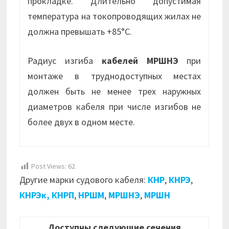
прокладке. Длительно допустимая
температура на токопроводящих жилах не
должна превышать +85°С.
Радиус изгиба
кабелей МРШНЭ
при
монтаже в труднодоступных местах
должен быть не менее трех наружных
диаметров кабеля при числе изгибов не
более двух в одном месте.
Post Views:
62
Другие марки судового кабеля:
КНР
,
КНРЭ
,
КНРЭк,
КНРП
,
НРШМ
,
МРШНЭ
,
МРШН
Доступны следующие сечения