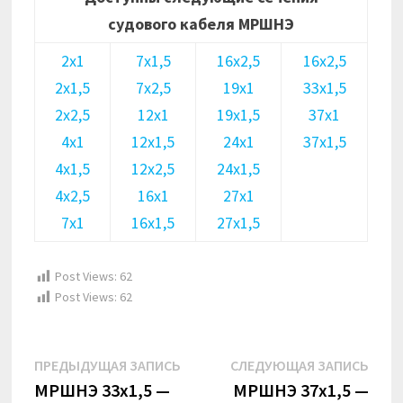
судового кабеля МРШНЭ
2х1
7х1,5
16х2,5
16х2,5
2х1,5
7х2,5
19х1
33х1,5
2х2,5
12х1
19х1,5
37х1
4х1
12х1,5
24х1
37х1,5
4х1,5
12х2,5
24х1,5
4х2,5
16х1
27х1
7х1
16х1,5
27х1,5
Post Views:
62
Post Views:
62
Навигация
Предыдущая
Сле
ПРЕДЫДУЩАЯ ЗАПИСЬ
СЛЕДУЮЩАЯ ЗАПИСЬ
по
запись:
запи
МРШНЭ 33х1,5 —
МРШНЭ 37х1,5 —