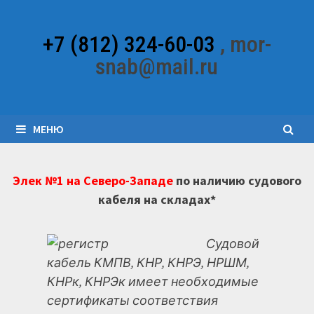
Перейти
к
+7 (812) 324-60-03
, mor-
содержимому
snab@mail.ru
МЕНЮ
Элек №1 на Северо-Западе
по наличию судового
кабеля на складах*
Судовой
кабель КМПВ, КНР, КНРЭ, НРШМ,
КНРк, КНРЭк имеет необходимые
сертификаты соответствия