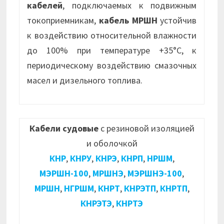
кабелей
, подключаемых к подвижным
токоприемникам,
кабель МРШН
устойчив
к воздействию относительной влажности
до 100% при температуре +35°С, к
периодическому воздействию смазочных
масел и дизельного топлива.
Кабели судовые
с резиновой изоляцией
и оболочкой
КНР
,
КНРУ
,
КНРЭ
,
КНРП
,
НРШМ
,
МЭРШН-100
,
МРШНЭ
,
МЭРШНЭ-100
,
МРШН
,
НГРШМ
,
КНРТ
,
КНРЭТП
,
КНРТП
,
КНРЭТЭ
,
КНРТЭ