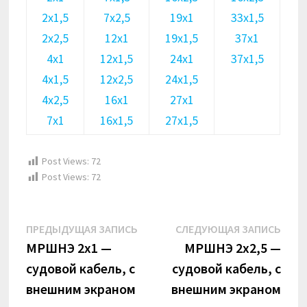
2х1,5
7х2,5
19х1
33х1,5
2х2,5
12х1
19х1,5
37х1
4х1
12х1,5
24х1
37х1,5
4х1,5
12х2,5
24х1,5
4х2,5
16х1
27х1
7х1
16х1,5
27х1,5
Post Views:
72
Post Views:
72
Навигация
Предыдущая
Сле
ПРЕДЫДУЩАЯ ЗАПИСЬ
СЛЕДУЮЩАЯ ЗАПИСЬ
по
запись:
запи
МРШНЭ 2х1 —
МРШНЭ 2х2,5 —
судовой кабель, с
судовой кабель, с
записям
внешним экраном
внешним экраном