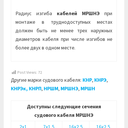
Радиус изгиба
кабелей МРШНЭ
при
монтаже в труднодоступных местах
должен быть не менее трех наружных
диаметров кабеля при числе изгибов не
более двух в одном месте.
Post Views:
72
Другие марки судового кабеля:
КНР
,
КНРЭ
,
КНРЭк,
КНРП
,
НРШМ
,
МРШНЭ
,
МРШН
Доступны следующие сечения
судового кабеля МРШНЭ
2х1
7х1,5
16х2,5
16х2,5