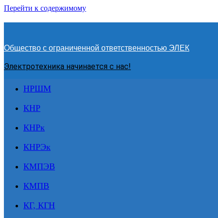
Перейти к содержимому
Общество с ограниченной ответственностью ЭЛЕК
Электротехника начинается с нас!
НРШМ
КНР
КНРк
КНРЭк
КМПЭВ
КМПВ
КГ, КГН