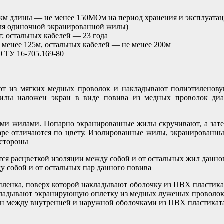
 1км длины — не менее 150МОм на период хранения и эксплуата
для одиночной экранированной жилы)
; остальных кабелей — 23 года
менее 125м, остальных кабелей — не менее 200м
0 ТУ 16-705.169-80
т из мягких медных проволок и накладывают полиэтиленов
лы наложен экран в виде повива из медных проволок диа
ыми жилами. Попарно экранированные жилы скручивают, а зат
аре отличаются по цвету. Изолированные жилы, экранированн
 стороны
ся расцветкой изоляции между собой и от остальных жил данног
 собой и от остальных пар данного повива
пленка, поверх которой накладывают оболочку из ПВХ пластика
ладывают экранирующую оплетку из медных луженых проволок
н между внутренней и наружной оболочками из ПВХ пластикат