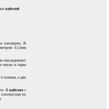
ции
кабелей
ую изоляцию. В
метром 0,13мм
ем накладывают
ые жилы и пары
о повива, а две
та. В
кабелях
с
 плотностью не
а