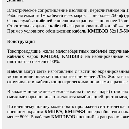
Электрическое сопротивление изоляции, пересчитанное на
Рабочая емкость 1м
кабелей
всех марок — не более 260пф (
Срок службы:
кабелей
с внешним экраном — не менее 15 лет
Строительная длина:
кабелей
с экранированной жилой — не 
Пример условного обозначения:
кабель КМПВЭВ
52х1,5-50
Конструкция
Токопроводящие жилы малогабаритных
кабелей
скручиваю
кабелях
марок
КМПЭВ
,
КМПЭВЭ
на изолированные жи
плотностью не менее 90%.
Кабели
могут быть изготовлены с частично экранированн
экран в виде оплетки плотностью не менее 70%. Жилы в п
скручивают в
кабель
концентрическими повивами в разные
В каждом повиве две смежные жилы (счетная пара) отличают
смежные пары повива отличаются комбинацией цветов между
По внешнему повиву может быть проложена синтетическая 
внешним экраном
КМПВЭ
,
КМПЭВЭ
поверх оболочки нак
менее 80%. В кабелях
КМПЭВЭВ
внешний экран расположе