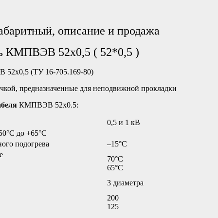
баритный, описание и продажа
ь КМПВЭВ 52х0,5 ( 52*0,5 )
52х0,5 (ТУ 16-705.169-80)
чкой, предназначенные для неподвижной прокладки
абеля
КМПВЭВ 52х0.5:
0,5 и 1 кВ
50°C до +65°C
ного подогрева
–15°C
е
70°C
65°C
3 диаметра
200
125