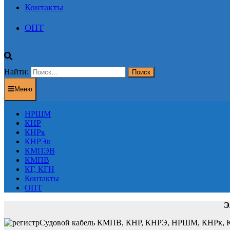
Контакты
ОПТ
Найти:
Меню
НРШМ
КНР
КНРк
КНРЭк
КМПЭВ
КМПВ
КГ, КГН
Контакты
ОПТ
Э
Судовой кабель КМПВ, КНР, КНРЭ, НРШМ, КНРк, КН