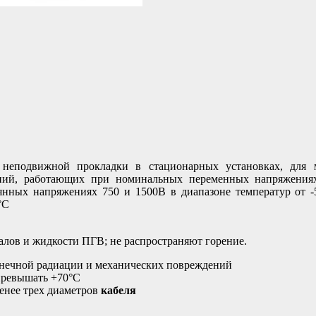
одвижной прокладки в стационарных установках, для 
ений, работающих при номинальных переменных напряжения
оянных напряжениях 750 и 1500В в диапазоне температур от -
°С
лов и жидкости ПГВ; не распространяют горение.
нечной радиации и механических повреждений
превышать +70°С
енее трех диаметров
кабеля