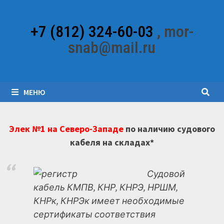
Перейти
к
+7 (812) 324-60-03
, mor-
содержимому
snab@mail.ru
МЕНЮ
Элек №1 на Северо-Западе
по наличию судового
кабеля на складах*
Судовой
кабель КМПВ, КНР, КНРЭ, НРШМ,
КНРк, КНРЭк имеет необходимые
сертификаты соответствия