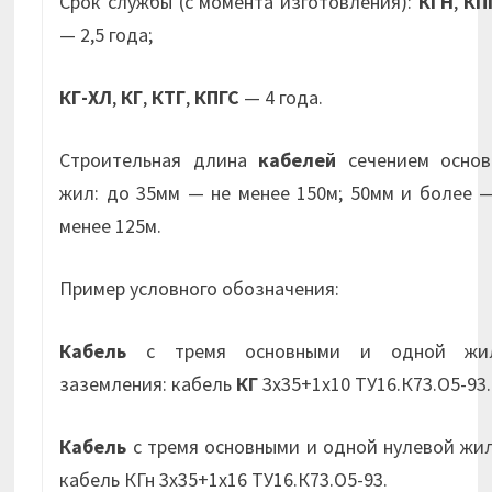
Срок службы (с момента изготовления):
КГН
,
КП
— 2,5 года;
КГ-ХЛ
,
КГ
,
КТГ
,
КПГС
— 4 года.
Строительная длина
кабелей
сечением основ
жил: до 35мм — не менее 150м; 50мм и более 
менее 125м.
Пример условного обозначения:
Кабель
с тремя основными и одной жи
заземления: кабель
КГ
3х35+1х10 ТУ16.К73.О5-93.
Кабель
с тремя основными и одной нулевой жи
кабель КГн 3х35+1х16 ТУ16.К73.О5-93.