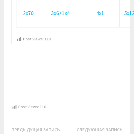
2х70
3х6+1х4
4х1
5х1
Post Views:
110
Post Views:
110
Навигация
Предыдущая
Сле
ПРЕДЫДУЩАЯ ЗАПИСЬ
СЛЕДУЮЩАЯ ЗАПИСЬ