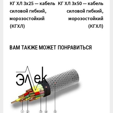
по
запись:
запи
КГ ХЛ 3х25 — кабель
КГ ХЛ 3х50 — кабель
силовой гибкий,
силовой гибкий,
записям
морозостойкий
морозостойкий
(КГХЛ)
(КГХЛ)
ВАМ ТАКЖЕ МОЖЕТ ПОНРАВИТЬСЯ