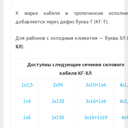
К марке кабеля в тропическом исполне
добавляется через дефис буква Т (КГ-Т).
Для районов с холодным климатом — буквы ХЛ 
ХЛ
).
Доступны следующие сечения силового
кабеля КГ-ХЛ
1х2,5
2х95
3х10+1х6
4х1
1х4
2х120
3х16+1х6
4х2
1х6
2х150
3х16+1х10
4х